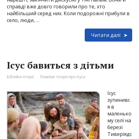
справді вже довго говорили про те, хто
найбільший серед них. Коли подорожні прибули в
село, люди, …
Читати далі
Ісус бавиться з дітьми
Біблійні історії
Помітки:
Історії про Ісуса
Ісус
зупинивс
я в
маленько
му селі на
березі
Тиверіядс