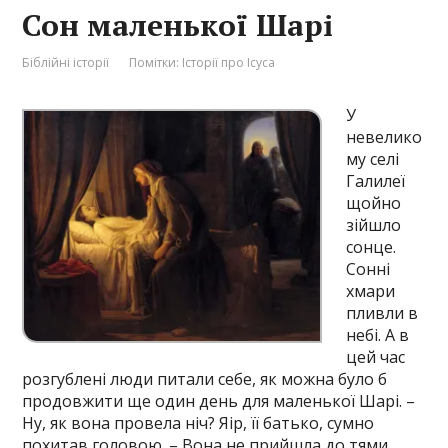
Сон маленької Шарі
Біблійні історії
Помітки:
Історії про Ісуса
У
невелико
му селі
Галилеї
щойно
зійшло
сонце.
Сонні
хмари
пливли в
небі. А в
цей час
розгублені люди питали себе, як можна було б
продовжити ще один день для маленької Шарі. –
Ну, як вона провела ніч? Яір, її батько, сумно
похитав головою. – Вона не прийшла до тями.