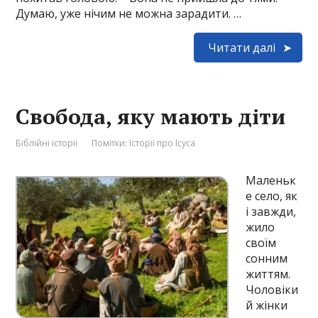
Думаю, уже нічим не можна зарадити. …
Читати далі
Свобода, яку мають діти
Біблійні історії
Помітки:
Історії про Ісуса
Маленьк
е село, як
і завжди,
жило
своїм
сонним
життям.
Чоловіки
й жінки