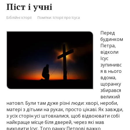
Піст і учні
Біблійні історії
Помітки:
Історії про Ісуса
Перед
будинком
Петра,
відколи
Ісус
зупинивс
я в нього
вдома,
щоранку
збирався
великий
натовп. Були там дуже різні люди: хворі, нероби,
матері з дітьми на руках, просто цікаві. Як завжди,
з усіх сторін усі штовхалися, щоб відвоювати собі
найкраще місце біля дверей, через які мав
виходити Ісус. Того ранку Петрові важко