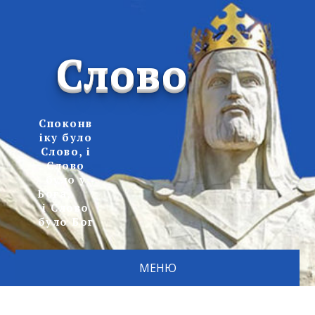
Слово
Споконв
іку було
Слово, і
Слово
було у
Бога,
і Слово
було Бог
МЕНЮ