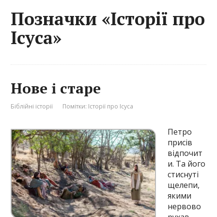
Позначки «Історії про
Ісуса»
Нове і старе
Біблійні історії
Помітки:
Історії про Ісуса
Петро
присів
відпочит
и. Та його
стиснуті
щелепи,
якими
нервово