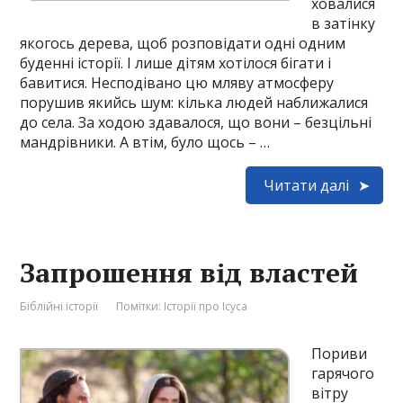
ховалися
в затінку
якогось дерева, щоб розповідати одні одним
буденні історії. І лише дітям хотілося бігати і
бавитися. Несподівано цю мляву атмосферу
порушив якийсь шум: кілька людей наближалися
до села. За ходою здавалося, що вони – безцільні
мандрівники. А втім, було щось – …
Читати далі
Запрошення від властей
Біблійні історії
Помітки:
Історії про Ісуса
Пориви
гарячого
вітру