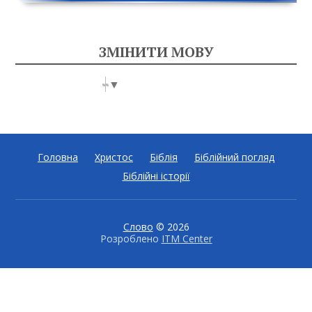
ЗМІНИТИ МОВУ
Select Language
▼
Головна
Христос
Біблія
Біблійний погляд
Біблійні історії
Слово
© 2026
Розроблено
ITM Center