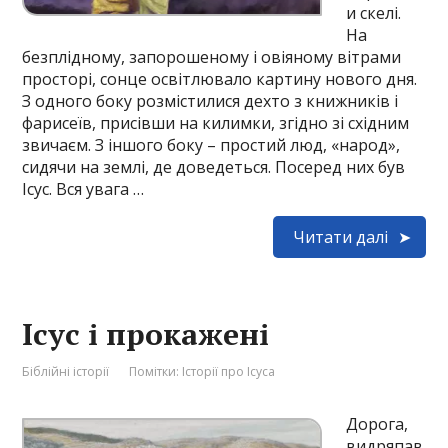
и скелі.
На
безплідному, запорошеному і овіяному вітрами
просторі, сонце освітлювало картину нового дня.
З одного боку розмістилися дехто з книжників і
фарисеїв, присівши на килимки, згідно зі східним
звичаєм. З іншого боку – простий люд, «народ»,
сидячи на землі, де доведеться. Посеред них був
Ісус. Вся увага …
Читати далі
Ісус і прокажені
Біблійні історії
Помітки:
Історії про Ісуса
Дорога,
видряпав