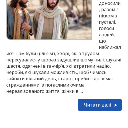
доносили
, разом з
піском з
пустелі,
голоси
людей,
що
наближал
ися. Там були цілі сім’ї, хворі, які з трудом
пересувалися у щораз задушливішому пилі, шукачі
щастя, одягнені в ганчір’я, які втратили надію,
нероби, які шукали можливість, щоб чимось
зайняти вільний день, старці, прибиті до землі
стражданнями, з погаслими очима
нереалізованого життя, жінки в …
Читати далі