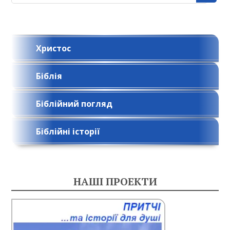
і
г
а
ц
Христос
і
Біблія
я
з
Біблійний погляд
а
п
Біблійні історії
и
с
НАШІ ПРОЕКТИ
і
в