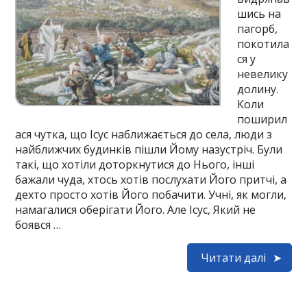
шись на
пагорб,
покотила
ся у
невелику
долину.
Коли
поширил
ася чутка, що Ісус наближається до села, люди з
найближчих будинків пішли Йому назустріч. Були
такі, що хотіли доторкнутися до Нього, інші
бажали чуда, хтось хотів послухати Його притчі, а
дехто просто хотів Його побачити. Учні, як могли,
намагалися оберігати Його. Але Ісус, Який не
боявся …
Читати далі