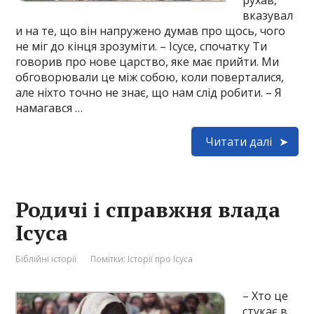
рухав,
вказувал
и на те, що він напружено думав про щось, чого
не міг до кінця зрозуміти. – Ісусе, спочатку Ти
говорив про нове царство, яке має прийти. Ми
обговорювали це між собою, коли поверталися,
але ніхто точно не знає, що нам слід робити. – Я
намагався …
Читати далі
Родичі і справжня влада
Ісуса
Біблійні історії
Помітки:
Історії про Ісуса
– Хто це
стукає в