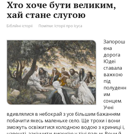
Хто хоче бути великим,
хай стане слугою
Біблійні історії
Помітки:
Історії про Ісуса
Запорош
ена
дорога
Юдеї
ставала
важкою
під
полуденн
им
сонцем.
Учні
вдивлялися в небокрай з усе більшим бажанням
побачити якесь маленьке село. Ще трохи і вони
зможуть освіжитися холодною водою з криниці і,
нарешті, закінчити дискусію у тіні пальм. Вони й