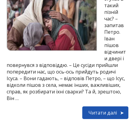
такий
пізній
час? –
запитав
Петро.
Іван
пішов
відчинит
и двері і
повернувся з відповіддю. – Це сусіди прийшли
попередити нас, що ось-ось прийдуть родичі
Ісуса. – Вони гадають, – відповів Петро, – що Ісус,
відколи пішов з села, немає інших, важливіших,
справ, як розбирати їхні сварки? Та й, зрештою,
Він …
Читати далі