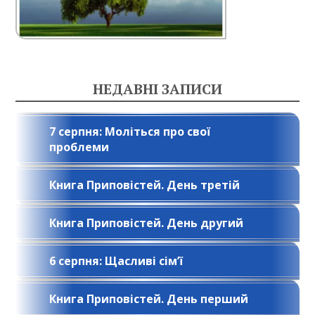
НЕДАВНІ ЗАПИСИ
7 серпня: Моліться про свої
проблеми
Книга Приповістей. День третій
Книга Приповістей. День другий
6 серпня: Щасливі сім’ї
Книга Приповістей. День перший