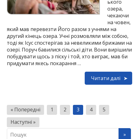
ького
озера,
чекаючи
на човен,
який мав перевезти Його разом з учнями на
другий кінець озера. Учні розмовляли між собою,
тоді як Ісус спостерігав за невеликими брижами на
озері. Поруч бавилися сільські діти. Вони вирішили
побудувати щось з піску і той, хто виграє, мав би
придумати якесь покарання …
Читати далі
Н
« Попередні
1
2
3
4
5
а
Наступні »
в