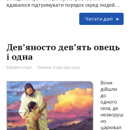
вдавалося підтримувати порядок серед людей. …
Читати далі
Дев’яносто дев’ять овець
і одна
Біблійні історії
Помітки:
Історії про Ісуса
Вони
дійшли
до
одного
села, де
незворуш
но
царювал