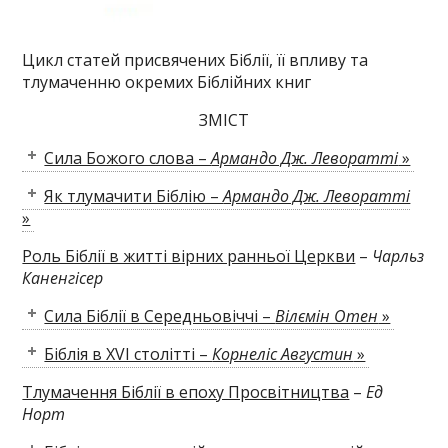
Цикл статей присвячених Біблії, її впливу та
тлумаченню окремих Біблійних книг
ЗМІСТ
Сила Божого слова –
Армандо Дж. Леворатті
»
Як тлумачити Біблію –
Армандо Дж. Леворатті
»
Роль Біблії в житті вірних ранньої Церкви
–
Чарльз
Каненгісер
Сила Біблії в Середньовіччі –
Вілємін Отен
»
Біблія в XVI столітті –
Корнеліс Августин
»
Тлумачення Біблії в епоху Просвітництва
–
Ед
Норт