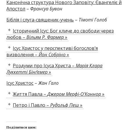
Канонічна структура Нового Заповіту: Євангеліє й
Апостол
–
Франсуа Бувон
Біблія і слуга-священик-учень
–
Тімоті Голоб
Історичний Ісус: Бог кличе до свободи через
любов –
Вільям Р. Фармер
»
Ісус Христос у перспективі богослов’я
визволення –
Йон Собріно
»
Роздуми про Ісуса Христа –
Марія Клара
Луккетті Бінґемер
»
Ісус Христос
–
Жан Ґало
Життя Павла –
Джером Мерфі-О’Коннор
»
Петро і Павло –
Рудольф Пеш
»
Поділитися цим: