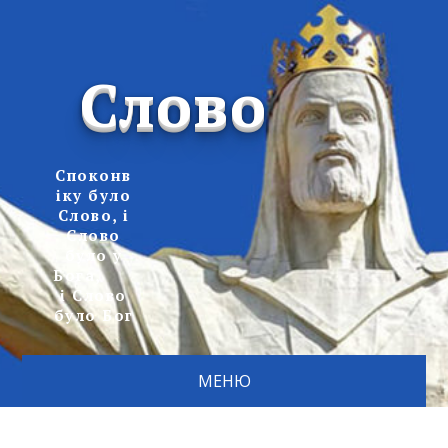
Слово
Споконв
іку було
Слово, і
Слово
було у
Бога,
і Слово
було Бог
МЕНЮ