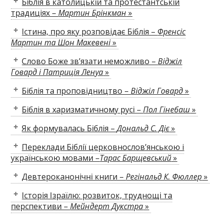
Біблія в католицькій та протестантській
традиціях –
Мартин Брінкман
»
Істина, про яку розповідає Біблія –
Френсіс
Мартин та Шон Макевені
»
Слово Боже зв’язати неможливо –
Віджіл
Говард і Патриція Ленуа
»
Біблія та проповідництво –
Віджіл Говард
»
Біблія в харизматичному русі –
Пол Гінебаш
»
Як формувалась Біблія –
Дональд С. Діє
»
Переклади Біблії церковнослов’янською і
українською мовами –
Тарас Барщевський
»
Девтероканонічні книги –
Регінальд К. Фюллер
»
Історія Ізраїлю: розвиток, труднощі та
перспективи –
Мейндерт Дукстра
»