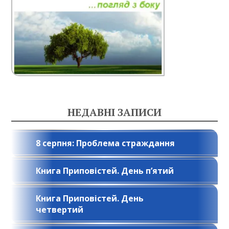
НЕДАВНІ ЗАПИСИ
8 серпня: Проблема страждання
Книга Приповістей. День п’ятий
Книга Приповістей. День
четвертий