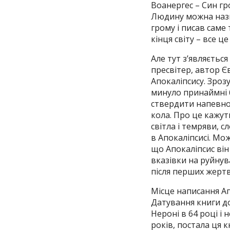
Воанергес – Син гр
Людину можна назва
грому і писав саме
кінця світу – все ц
Але тут з’являється
пресвітер, автор Єв
Апокаліпсису. Зроз
минуло принаймні б
ствердити напевно: 
кола. Про це кажут
світла і темряви, 
в Апокаліпсисі. Мо
що Апокаліпсис він
вказівки на руйнув
після перших жертв 
Місце написання Апо
Датування книги до
Нероні в 64 році і 
років, постала ця к