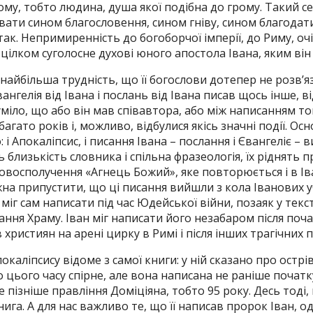
ому, тобто людина, душа якої подібна до грому. Такий с
ти сином благословення, сином гніву, сином благодати
 так. Непримиренність до богоборчої імперії, до Риму, о
е цілком суголосне духові юного апостола Івана, яким він 
 найбільша трудність, що її богослови дотепер не розв’я
ангелія від Івана і послань від Івана писав щось інше, в
уміло, що або він мав співавтора, або між написанням то
агато років і, можливо, відбулися якісь значні події. О
і Апокаліпсис, і писання Івана – послання і Євангеліє –
ь близькість словника і спільна фразеологія, їх ріднять
словосполучення «Агнець Божий», яке повторюється і в Ів
жна припустити, що ці писання вийшли з кола Іванових у
 міг сам написати під час Юдейської війни, позаяк у текс
ання Храму. Іван міг написати його незабаром після поч
християн на арені цирку в Римі і після інших трагічних п
каліпсису відоме з самої книги: у ній сказано про острі
 цього часу спірне, але вона написана не раніше початк
не пізніше правління Доміціяна, тобто 95 року. Десь тоді,
нига. А для нас важливо те, що її написав пророк Іван, од