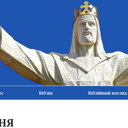
ос
Біблія
Біблійний погляд
НЯ