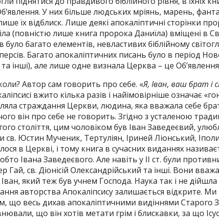
ли піднятися до правдивого біблійного рівня, в їхніх кн
б’явлення. У них більше людських мріянь, марень, фанта
 лише їх відблиск. Лише деякі апокаліптичні сторінки пр
Йоіла (повністю лише книга пророка Даниїла) вміщені в С
в було багато елементів, невластивих біблійному світогля
, персів. Багато апокаліптичних писань було в період Но
 та інші), але лише одне визнала Церква – це Об’явлення
 коли? Автор сам говорить про себе. «
Я, Іван, ваш брат і с
аліпсисі вжито кілька разів і найімовірніше означає «го
іляла страждання Церкви, людина, яка вважала себе бра
ічого він про себе не говорить. Згідно з усталеною трад
ого століття, цим чоловіком був Іван Заведеєвий, улюб
 св. Юстин Мученик, Тертуліян, Іриней Ліонський, Іполит 
илося в Церкві, і тому книга в сучасних виданнях називає
обто Івана Заведеєвого. Але навіть у II ст. були противни
ер Гай, св. Діонісій Олександрійський та інші. Вони вваж
 Іван, який теж був учнем Господа. Наука так і не дійшл
тання авторства Апокаліпсису залишається відкрите. М
, що весь дихав апокаліптичними видіннями Старого За
нювали, що він хотів метати грім і блискавки, за що Ісу