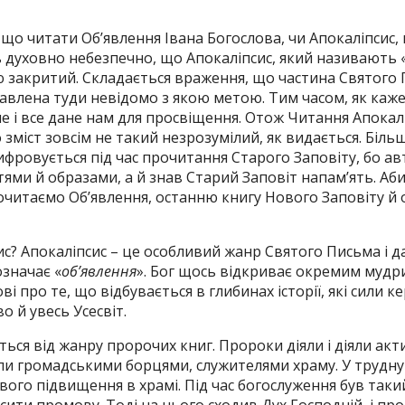
 що читати Об’явлення Івана Богослова, чи Апокаліпсис,
ь духовно небезпечно, що Апокаліпсис, який називають 
ю закритий. Складається враження, що частина Святого
тавлена туди невідомо з якою метою. Тим часом, як каж
е і все дане нам для просвіщення. Отож Читання Апокалі
 зміст зовсім не такий незрозумілий, як видається. Біль
фровується під час прочитання Старого Заповіту, бо ав
ями й образами, а й знав Старий Заповіт напам’ять. Аб
очитаємо Об’явлення, останню книгу Нового Заповіту й
с? Апокаліпсис – це особливий жанр Святого Письма і 
означає «
об’явлення
». Бог щось відкриває окремим мудр
і про те, що відбувається в глибинах історії, які сили к
о й увесь Усесвіт.
ться від жанру пророчих книг. Пророки діяли і діяли ак
ули громадськими борцями, служителями храму. У трудн
вого підвищення в храмі. Під час богослуження був так