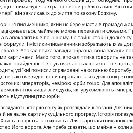
ити промову. Тоді на нього сходив Дух Господній, і пр
, що з ними буде завтра, що вони роблять нині. Він гов
перії, він закликав їх до життя по закону Божому.
воріння письменника, який не бере участи в громадському
у відкривається, майже не можна переказати словами. П
а в апокаліптиків по-іншому, бо тайні історії і долі світ
ні формули, і містики-письменники зображають їх за д
, образів. Апокаліптика завжди образна, вона завжди пов
ми картинами. Мало того, апокаліптика говорить не та
ображає прийдешнє. Світ ув очах апокаліптиків – це щось
одить; усі їхні помисли спрямовані на останню боротьбу 
е не такі очевидні, вони виражаються в діях конкретних 
орстоких імператорів, невірою юрби тощо. Для апокаліп
лі демонічні полчища злих духів, які урухомлюють імпері
юють відступництво юрби.
глядають історію світу як розглядали її погани. Для них
е й не являє картину суцільного прогресу. Історія показує
Христа і царства антихриста. Для старозавітних апокалі
рство Його ворога. Але треба сказати, що майже ніколи 