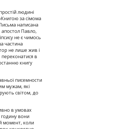
 простій людині
«Книгою за сімома
 Письма написана
е апостол Павло,
псису не є чимось
ша частина
тор не лише жив і
и переконатися в
 останню книгу
давньої писемности
им мужам, які
ерують світом, до
тивно в умовах
у годину вони
ий момент, коли