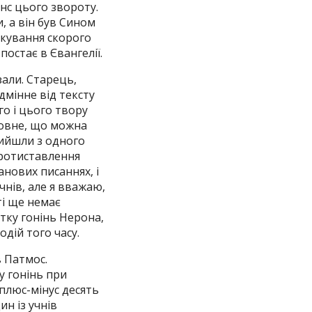
енс цього звороту.
, а він був Сином
чікування скорого
постає в Євангелії.
зали. Старець,
ідмінне від тексту
го і цього твору
сновне, що можна
 вийшли з одного
 протиставлення
анових писаннях, і
чнів, але я вважаю,
ті ще немає
атку гонінь Нерона,
одій того часу.
в Патмос.
у гонінь при
 плюс-мінус десять
ин із учнів