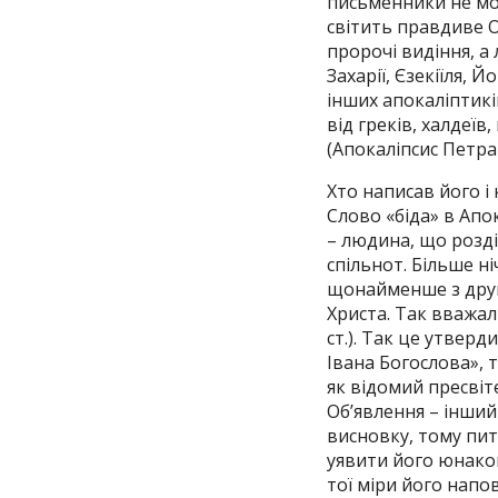
письменники не мог
світить правдиве О
пророчі видіння, а
Захарії, Єзекіїля, 
інших апокаліптикі
від греків, халдеїв
(Апокаліпсис Петра
Хто написав його і
Слово «біда» в Апок
– людина, що розд
спільнот. Більше н
щонайменше з друг
Христа. Так вважали
ст.). Так це утверд
Івана Богослова», т
як відомий пресвіт
Об’явлення – інший
висновку, тому пи
уявити його юнаком
тої міри його напов