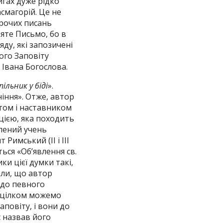
игах дуже рідко
смагорій. Це не
орочих писань
вяте Письмо, бо в
ду, які запозичені
вого Заповіту
 Івана Богослова.
пільник у біді
».
ніння». Отже, автор
том і наставником
ицією, яка походить
лений учень
Римський (II і III
ться «Об’явлення св.
ки цієї думки такі,
али, що автор
а до певного
и цілком можемо
повіту, і вони до
с назвав його