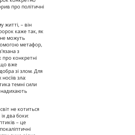
орок конкретно
орив про політичні
 житті, – він
ророк каже так, як
у не можуть
опомогою метафор,
’язана з
к про конкретні
, що вже
добра зі злом. Для
носіїв зла:
тика темні сили
ї, надихають
 світ не котиться
 їх два боки:
птиків – це
апокаліптичні