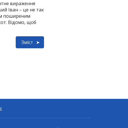
ватне вираження
ший Іван – це не так
цим поширеним
тсот. Відомо, щоб
Зміст
ії