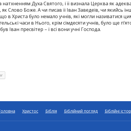
а натхненням Духа Святого, і її визнала Церква як адек
, як Слово Боже. А чи писав її Іван Заведеїв, чи якийсь ін
що в Христа було немало учнів, які могли називатися 
гельські часи в Нього, крім сімдесяти учнів, було ще п’я
був Іван пресвітер – і всі вони учні Господа.
er
Головна
Христос
Біблія
Біблійний погляд
Біблійні істор