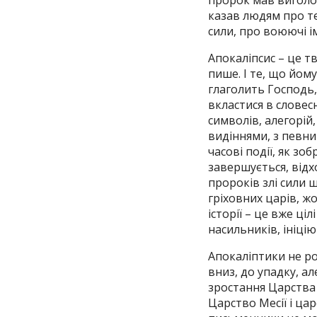
пророк мав виголос
казав людям про те
сили, про воюючі ім
Апокаліпсис – це т
пише. І те, що йом
глаголить Господь, 
вкластися в словес
символів, алегорій
видіннями, з певни
часові події, як з
завершується, відх
пророків злі сили щ
гріховних царів, ж
історії – це вже ці
насильників, ініці
Апокаліптики не роз
вниз, до упадку, ал
зростання Царства 
Царство Месії і ца