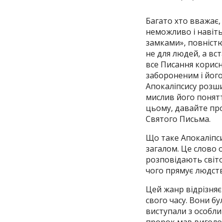
Багато хто вважає,
неможливо і навіт
замками», повніст
не для людей, а вс
все Писання корисн
забороненим і його
Апокаліпсису розши
мислив його понятт
цьому, давайте пр
Святого Письма.
Що таке Апокаліпси
загалом. Це слово 
розповідають світов
чого прямує людств
Цей жанр відрізняє
свого часу. Вони б
виступали з особли