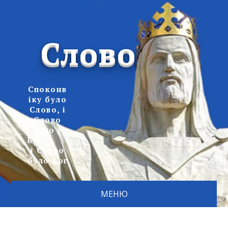
Слово
Споконв
іку було
Слово, і
Слово
було у
Бога,
і Слово
було Бог
МЕНЮ