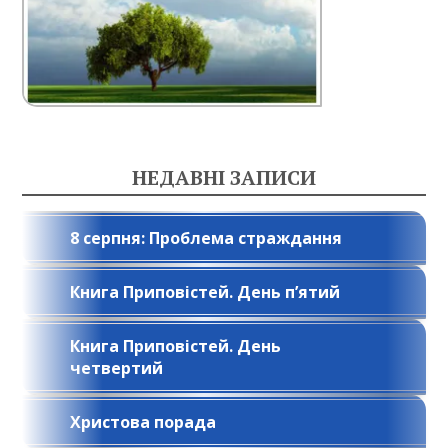
НЕДАВНІ ЗАПИСИ
8 серпня: Проблема страждання
Книга Приповістей. День п’ятий
Книга Приповістей. День
четвертий
Христова порада