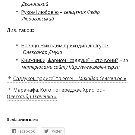
Десницький
Рухомі любов’ю
–
священик Федір
Людоговський
Див. також:
Навіщо Никодим приходив до Ісуса?
–
Олександр Дмуха
Книжники, фарисеї і саддукеї – хто вони?
–
за
матеріалами сайту http://www.bible-help.ru
Саддукеї, фарисеї та ессеї –
Михайло Селезньов
»
Маранафа. Кого попереджає Христос –
Олександр Ткаченко
»
Поділитися цим:
Facebook
Twitter