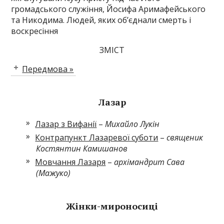
громадського служіння, Йосифа Аримафейського
та Никодима. Людей, яких об’єднали смерть і
воскресіння
ЗМІСТ
Передмова »
Лазар
Лазар з Вифанії
–
Михайло Лукін
Контрапункт Лазаревої суботи
–
священик
Костянтин Камишанов
Мовчання Лазаря
–
архімандрит Сава
(Мажуко)
Жінки-мироносиці