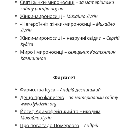
Святі жінки-мироносиці
–
за матеріалами
сайту parafia.org.ua
Жінки-мироносиці
–
Михайло Лукін
«Негероїчні» жінки-мироносиці
–
Михайло
Лукін
Жінки-мироносиці – незручні свідки
–
Сергій
Худієв
Миро і мироносиці
–
священик Костянтин
Камишанов
Фарисеї
Фарисеї за Ісуса
–
Андрій Десницький
Дещо про фарисеїв
–
за матеріалами сайту
www.dyhdzvin.org
Йосиф Аримафейський та Никодим
–
Михайло Лукін
Про повагу до Померлого
–
Андрій