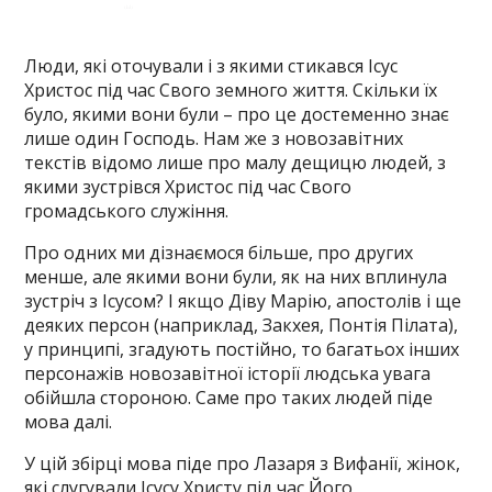
Люди, які оточували і з якими стикався Ісус
Христос під час Свого земного життя. Скільки їх
було, якими вони були – про це достеменно знає
лише один Господь. Нам же з новозавітних
текстів відомо лише про малу дещицю людей, з
якими зустрівся Христос під час Свого
громадського служіння.
Про одних ми дізнаємося більше, про других
менше, але якими вони були, як на них вплинула
зустріч з Ісусом? І якщо Діву Марію, апостолів і ще
деяких персон (наприклад, Закхея, Понтія Пілата),
у принципі, згадують постійно, то багатьох інших
персонажів новозавітної історії людська увага
обійшла стороною. Саме про таких людей піде
мова далі.
У цій збірці мова піде про Лазаря з Вифанії, жінок,
які слугували Ісусу Христу під час Його