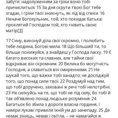
забуте: надолуженням за гріхи воно тобі
причислиться. 15 За дня скрути твоєї Бог тебе
згадає, і гріхи твої зникнуть, як лід від спеки. 16
Неначе богохульник, той, хто покидає батька;
проклятий Господом той, хто гнівить свою
матір
[3]
.
17 Сину, виконуй діла свої скромно, і полюбить
тебе людина, Богові мила. 18 Що більший ти, то
більше понижуйся, а знайдеш у Господа ласку. 19 Є
багато високих та славних, але тайни свої
відкриває він скромним. 20 Велика бо могутність
Господня, а славиться він смиренними. 21 Не
шукай того, що важке тобі занадто; не досліджуй
того, що понад сили твої. 22 Роздумуй над тим,
що тобі доручено, заховані ж речі тобі непотрібні.
23 Не силкуйсь на те, що тобі не під силу, бо тобі й
так об’явлено понад людське розуміння. 24
Багатьох бо збила з дороги власна гординя, і
наміри лукаві привели їхній ум до занепаду. 25 Де
немає зіниць, немає і світла, – не намагайся ж