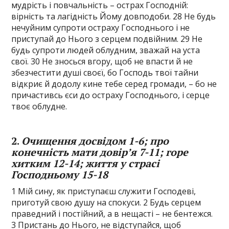
мудрість і повчальність – острах Господній:
вірність та лагідність Йому довподоби. 28 Не будь
нечуйним супроти остраху Господнього і не
приступай до Нього з серцем подвійним. 29 Не
будь супроти людей облудним, зважай на уста
свої. 30 Не зносься вгору, щоб не впасти й не
збезчестити душі своєї, бо Господь твої тайни
відкриє й додолу кине тебе серед громади, – бо не
причастивсь єси до остраху Господнього, і серце
твоє облудне.
2.
Очищення досвідом 1-6; про
конечність мати довір’я 7-11; горе
хитким 12-14; життя у страсі
Господньому 15-18
1 Мій сину, як приступаєш служити Господеві,
приготуй свою душу на спокуси. 2 Будь серцем
праведний і постійний, а в нещасті – не бентежся.
3 Пристань до Нього, не відступайся, щоб