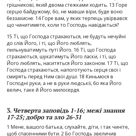
грішникові, який двома стежками ходить. 13 Горе
серцю байдужому, бо, не мавши віри, буде воно
беззахисне. 14 Горе вам, у яких терпець увірвався:
що чинитимете, коли то Господь навідається?
15 Ті, що Господа страхаються, не будуть нечуйні
до слів Його, і ті, що Його люблять,
пильнуватимуть путі Його. 16 Ті, що Господа
страхаються, шукатимуть Його ласки, і ті, що
Його люблять, наситяться Його законом. 17 Ті, що
Господа страхаються, напоготують серця свої і
смирять перед Ним свої душі. 18 Киньмося в
Господні руки, а не в руки людськії, бо яка Його
велич, таке й Його милосердя.
3.
Четверта заповідь 1-16; межі знання
17-25; добро та зло 26-31
1 Мене, вашого батька, слухайте, діти, і так чиніте,
щоб спасенними бути. 2 Бо Господь звеличив