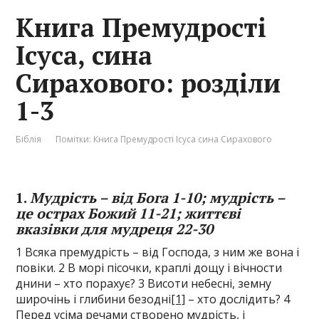
Книга Премудрості
Ісуса, сина
Сирахового: розділи
1-3
Біблія
Помітки:
Книга Премудрості Ісуса сина Сирахового
1
.
Мудрість – від Бога 1-10; мудрість –
це острах Божий 11-21; життєві
вказівки для мудреця 22-30
1 Всяка премудрість – від Господа, з ним же вона і
повіки. 2 В морі пісочки, краплі дощу і вічности
днини – хто порахує? 3 Висоти небесні, земну
широчінь і глибини безодні
[1]
– хто дослідить? 4
Перед усіма речами створено мудрість, і