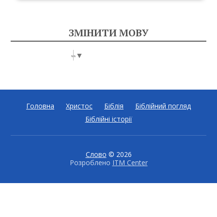
ЗМІНИТИ МОВУ
Select Language
▼
Головна
Христос
Біблія
Біблійний погляд
Біблійні історії
Слово
© 2026
Розроблено
ITM Center