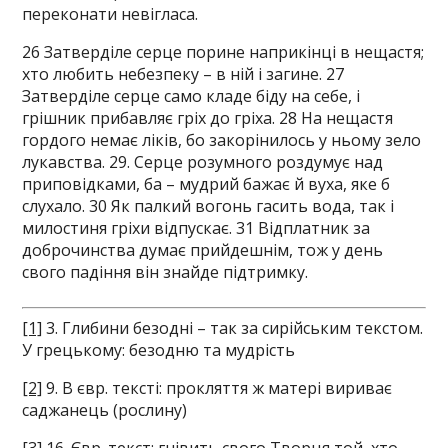
переконати невігласа.
26 Затверділе серце порине наприкінці в нещастя;
хто любить небезпеку – в ній і загине. 27
Затверділе серце само кладе біду на себе, і
грішник прибавляє гріх до гріха. 28 На нещастя
гордого немає ліків, бо закорінилось у ньому зело
лукавства. 29. Серце розумного роздумує над
приповідками, ба – мудрий бажає й вуха, яке б
слухало. 30 Як палкий вогонь гасить вода, так і
милостиня гріхи відпускає. 31 Відплатник за
доброчинства думає прийдешнім, тож у день
свого падіння він знайде підтримку.
[1]
3. Глибини безодні – так за сирійським текстом.
У грецькому: безодню та мудрість
[2]
9. В євр. тексті: прокляття ж матері вириває
саджанець (рослину)