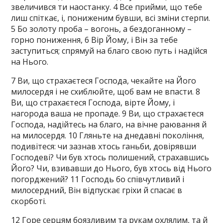
звеличився ти наостанку. 4 Все прийми, що тебе
лиш спіткає, і, пониженим бувши, всі зміни стерпи.
5 Бо золоту проба – вогонь, а бездоганному –
горно пониження, 6 Вір Йому, і Він за тебе
заступиться; спрямуй на благо свою путь і надійся
на Нього.
7 Ви, що страхаєтеся Господа, чекайте на Його
милосердя і не схиблюйте, щоб вам не впасти. 8
Ви, що страхаєтеся Господа, вірте Йому, і
нагорода ваша не пропаде. 9 Ви, що страхаєтеся
Господа, надійтесь на благо, на вічне раювання й
на милосердя. 10 Гляньте на днедавні покоління,
подивітеся: чи зазнав хтось ганьби, довірявши
Господеві? Чи був хтось полишений, страхавшись
Його? Чи, взивавши до Нього, був хтось від Нього
погорджений? 11 Господь бо співчутливий і
милосердний, Він відпускає гріхи й спасає в
скорботі.
12 Горе серцям боязливим та рукам охлялим, та й