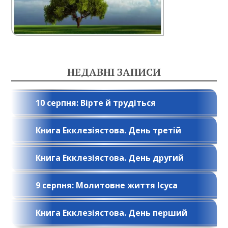
НЕДАВНІ ЗАПИСИ
10 серпня: Вірте й трудіться
Книга Екклезіястова. День третій
Книга Екклезіястова. День другий
9 серпня: Молитовне життя Ісуса
Книга Екклезіястова. День перший