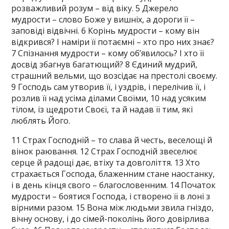
розважливий розум – від віку. 5 Джерело
мудрости – слово Боже у вишніх, а дороги її –
заповіді відвічні. 6 Корінь мудрости – кому він
відкрився? І наміри її потаємні – хто про них знає?
7 Спізнання мудрости – кому об’явилось? І хто її
досвід збагнув багатющий? 8 Єдиний мудрий,
страшний вельми, що возсідає на престолі своєму.
9 Господь сам утворив її, і уздрів, і перелічив її, і
розлив її над усіма ділами Своїми, 10 над усяким
тілом, із щедроти Своєї, та й надав її тим, які
люблять Його.
11 Страх Господній – то слава й честь, веселощі й
вінок раювання. 12 Страх Господній звеселює
серце й радощі дає, втіху та довголіття. 13 Хто
страхається Господа, блаженним стане наостанку,
і в день кінця свого – благословенним. 14 Початок
мудрости – боятися Господа, і створено її в лоні з
вірними разом. 15 Вона між людьми звила гніздо,
вічну основу, і до сімей-поколінь його довірлива