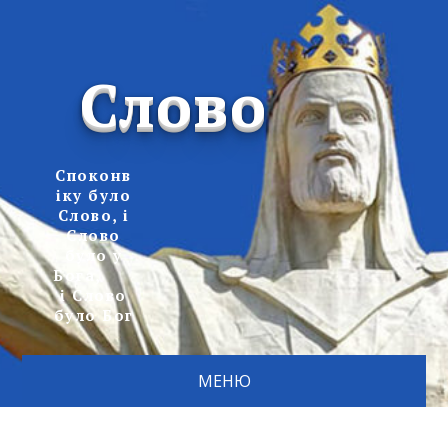
Слово
Споконв
іку було
Слово, і
Слово
було у
Бога,
і Слово
було Бог
МЕНЮ