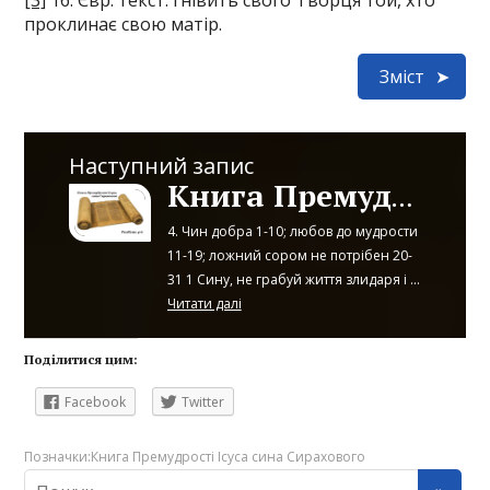
[3]
16. Євр. текст: гнівить свого Творця той, хто
проклинає свою матір.
Зміст
Наступний запис
Книга Премудрості Ісуса, сина Сирахового: розділи 4-6
4. Чин добра 1-10; любов до мудрости
11-19; ложний сором не потрібен 20-
31 1 Сину, не грабуй життя злидаря і ...
Читати далі
Поділитися цим:
Facebook
Twitter
Позначки:
Книга Премудрості Ісуса сина Сирахового