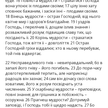
буде. 16 Повнота мудрости – страхатися Господа:
вона упоює їх плодами своїми; 17 цілу їхню хату
сповнює бажаним, і засіки їхні – плодами своїми.
18 Вінець мудрости – острах Господній, від нього
квітне мир і здоров’я благодайне. 19 І уздрів
Господь, і перелічив її, дощем ізлив знання і
розважливий розум; підвищив славу тих, що
посідають її. 20 Корінь мудрости – страхатися
Господа, тож віття її – довголіття. 21 Острах
Господній гріхи віддалює; хто в ньому перебуває,
той гнів відвертає.
22 Несправедливого гнів – невиправдальний, бо в
запалі його гніву – його погибель. 23 До пори-часу
довготерпеливий терпить, але наприкінці
радощів він зазнає; 24 сам він дочасу свої слова
ховатиме, його ж розум посвідчать уста
численних. 25 У скарбниці мудрости – приповідки,
повні знання; для грішника ж побожність –
осоружна. 26 Прагнеш мудрости? Дотримуй
заповіді, і Господь тобі її щедро надасть. 27 Бо