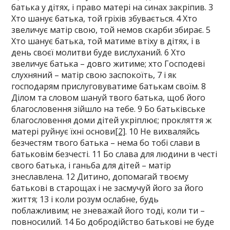
батька у дітях, і право матері на синах закріпив. 3
Хто шанує батька, той гріхів збувається. 4 Хто
звеличує матір свою, той немов скарби збирає. 5
Хто шанує батька, той матиме втіху в дітях, і в
день своєї молитви буде вислуханий. 6 Хто
звеличує батька – довго житиме; хто Господеві
слухняний – матір свою заспокоїть, 7 і як
господарям прислуговуватиме батькам своїм. 8
Ділом та словом шануй твого батька, щоб його
благословення зійшло на тебе. 9 Бо батьківське
благословення доми дітей укріплює; прокляття ж
матері руйнує їхні основи
[2]
. 10 Не вихваляйсь
безчестям твого батька – нема бо тобі слави в
батьковім безчесті. 11 Бо слава для людини в честі
свого батька, і ганьба для дітей – матір
знеславлена. 12 Дитино, допомагай твоєму
батькові в старощах і не засмучуй його за його
життя; 13 і коли розум ослабне, будь
поблажливим; не зневажай його тоді, коли ти –
повносилий. 14 Бо добродійство батькові не буде