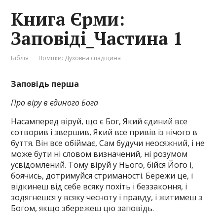
Книга Єрми:
Заповіді_Частина 1
Біблія
Помітки:
Духовна спадщина
Заповідь перша
Про віру в єдиного Бога
Насамперед віруй, що є Бог, Який єдиний все
сотворив і звершив, Який все привів із нічого в
буття. Він все обіймає, Сам будучи неосяжний, і не
може бути ні словом визначений, ні розумом
усвідомлений. Тому віруй у Нього, бійся Його і,
боячись, дотримуйся стриманості. Бережи це, і
відкинеш від себе всяку похіть і беззаконня, і
зодягнешся у всяку чесноту і правду, і житимеш з
Богом, якщо збережеш цю заповідь.