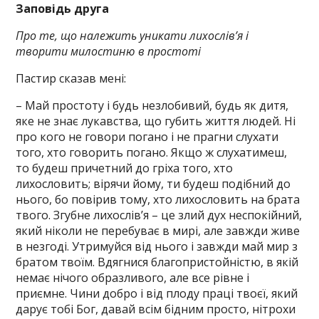
Заповідь друга
Про те, що належить уникати лихослів’я і
творити милостиню в простоті
Пастир сказав мені:
– Май простоту і будь незлобивий, будь як дитя,
яке не знає лукавства, що губить життя людей. Ні
про кого не говори погано і не прагни слухати
того, хто говорить погано. Якщо ж слухатимеш,
то будеш причетний до гріха того, хто
лихословить; вірячи йому, ти будеш подібний до
нього, бо повірив тому, хто лихословить на брата
твого. Згубне лихослів’я – це злий дух неспокійний,
який ніколи не перебуває в мирі, але завжди живе
в незгоді. Утримуйся від нього і завжди май мир з
братом твоїм. Вдягнися благопристойністю, в якій
немає нічого образливого, але все рівне і
приємне. Чини добро і від плоду праці твоєї, який
дарує тобі Бог, давай всім бідним просто, нітрохи