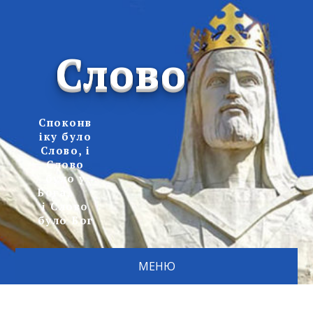
Слово
Споконв
іку було
Слово, і
Слово
було у
Бога,
і Слово
було Бог
МЕНЮ