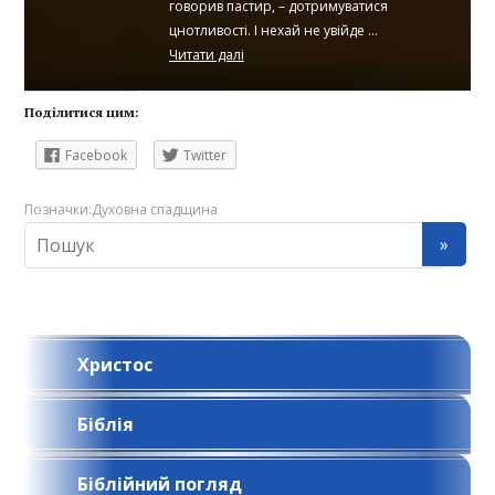
говорив пастир, – дотримуватися
цнотливості. І нехай не увійде ...
Читати далі
Поділитися цим:
Facebook
Twitter
Позначки:
Духовна спадщина
Христос
Біблія
Біблійний погляд