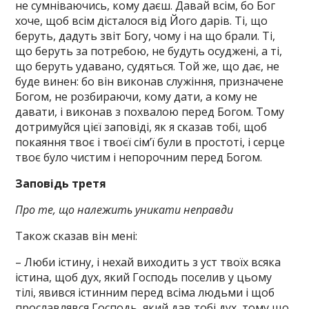
не сумніваючись, кому даєш. Давай всім, бо Бог
хоче, щоб всім дісталося від Його дарів. Ті, що
беруть, дадуть звіт Богу, чому і на що брали. Ті,
що беруть за потребою, не будуть осуджені, а ті,
що беруть удавано, судяться. Той же, що дає, не
буде винен: бо він виконав служіння, призначене
Богом, не розбираючи, кому дати, а кому не
давати, і виконав з похвалою перед Богом. Тому
дотримуйся цієї заповіді, як я сказав тобі, щоб
покаяння твоє і твоєї сім’ї були в простоті, і серце
твоє було чистим і непорочним перед Богом.
Заповідь третя
Про те, що належить уникати неправди
Також сказав він мені:
– Люби істину, і нехай виходить з уст твоїх всяка
істина, щоб дух, який Господь поселив у цьому
тілі, явився істинним перед всіма людьми і щоб
прославлявся Господь, який дав тобі дух, тому що