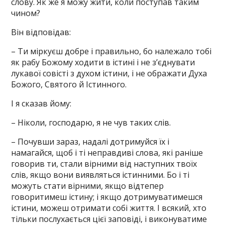
слову. Як же я можу жити, коли поступав таким
чином?
Він відповідав:
– Ти міркуєш добре і правильно, бо належало тобі
як рабу Божому ходити в істині і не з’єднувати
лукавої совісті з духом істини, і не ображати Духа
Божого, Святого й Істинного.
І я сказав йому:
– Ніколи, господарю, я не чув таких слів.
– Почувши зараз, надалі дотримуйся їх і
намагайся, щоб і ті неправдиві слова, які раніше
говорив ти, стали вірними від наступних твоїх
слів, якщо вони виявляться істинними. Бо і ті
можуть стати вірними, якщо відтепер
говоритимеш істину; і якщо дотримуватимешся
істини, можеш отримати собі життя. І всякий, хто
тільки послухається цієї заповіді, і виконуватиме