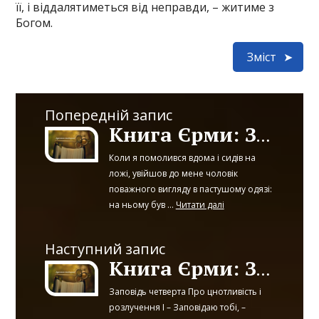
її, і віддалятиметься від неправди, – житиме з
Богом.
Зміст
Попередній запис
Книга Єрми: Заповіді_Пролог
Коли я помолився вдома і сидів на
ложі, увійшов до мене чоловік
поважного вигляду в пастушому одязі:
на ньому був ...
Читати далі
Наступний запис
Книга Єрми: Заповіді_Частина 2
Заповідь четверта Про цнотливість і
розлучення І – Заповідаю тобі, –