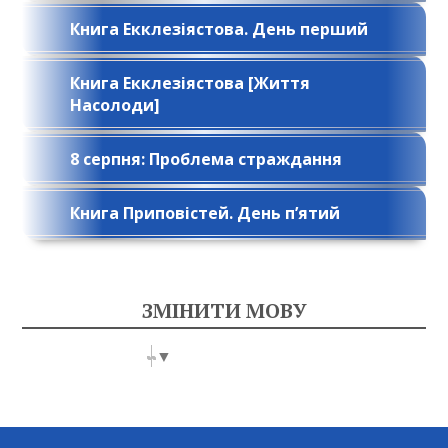
Книга Екклезіястова. День перший
Книга Екклезіястова [Життя
Насолоди]
8 серпня: Проблема страждання
Книга Приповістей. День п’ятий
ЗМІНИТИ МОВУ
Select Language
▼