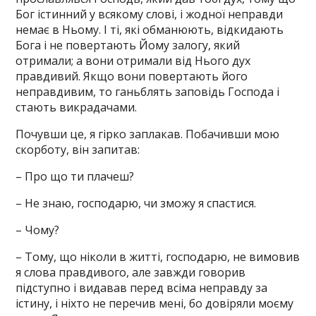
Бог істинний у всякому слові, і жодної неправди
немає в Ньому. І ті, які обманюють, відкидають
Бога і не повертають Йому залогу, який
отримали; а вони отримали від Нього дух
правдивий. Якщо вони повертають його
неправдивим, то ганьблять заповідь Господа і
стають викрадачами.
Почувши це, я гірко заплакав. Побачивши мою
скорботу, він запитав:
– Про що ти плачеш?
– Не знаю, господарю, чи зможу я спастися.
– Чому?
– Тому, що ніколи в житті, господарю, не вимовив
я слова правдивого, але завжди говорив
підступно і видавав перед всіма неправду за
істину, і ніхто не перечив мені, бо довіряли моєму