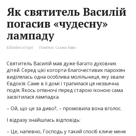
Як святитель Василій
погасив «чудесну»
лампаду
Біблійні історії
Помітки:
Скажи Авво
Святитель Василій мав дуже багато духовних
дітей. Серед цієї когорти благочестивих парохіян
виділялась одна особлива молільниця, яку звали
Євдокія. Саме в її домі і трапилася ця незвична
подія. Якось опівночі перед старою іконою сама
засвітилася лампадка.
– Ой, що це за диво?, – промовила вона вголос.
І відразу знайшлась відповідь:
– Це, напевно, Господь у такий спосіб кличе мене