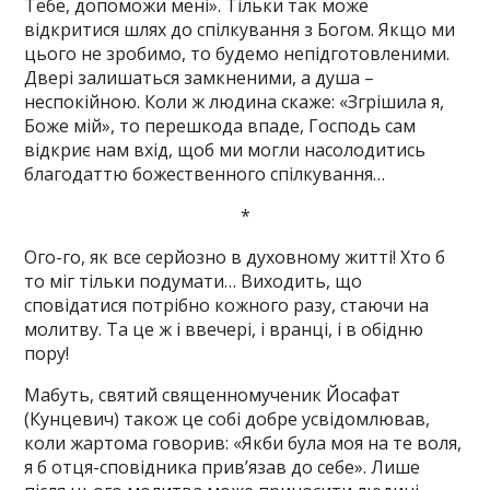
Тебе, допоможи мені». Тільки так може
відкритися шлях до спілкування з Богом. Якщо ми
цього не зробимо, то будемо непідготовленими.
Двері залишаться замкненими, а душа –
неспокійною. Коли ж людина скаже: «Згрішила я,
Боже мій», то перешкода впаде, Господь сам
відкриє нам вхід, щоб ми могли насолодитись
благодаттю божественного спілкування…
*
Ого-го, як все серйозно в духовному житті! Хто б
то міг тільки подумати… Виходить, що
сповідатися потрібно кожного разу, стаючи на
молитву. Та це ж і ввечері, і вранці, і в обідню
пору!
Мабуть, святий священномученик Йосафат
(Кунцевич) також це собі добре усвідомлював,
коли жартома говорив: «Якби була моя на те воля,
я б отця-сповідника прив’язав до себе». Лише