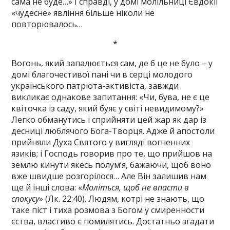
сама не буде…» І справді, у домі молільниці Євдокії
«чудесне» явління більше ніколи не
повторювалось…
*
Вогонь, який запалюється сам, де б це не було – у
домі благочестивої пані чи в серці молодого
українського патріота-активіста, завжди
викликає однакове запитання: «Чи, бува, не є це
квіточка із саду, який буяє у світі невидимому?»
Легко обманутись і сприйняти цей жар як дар із
десниці люблячого Бога-Творця. Адже й апостоли
прийняли Духа Святого у вигляді вогненних
язиків; і Господь говорив про те, що прийшов на
землю кинути якесь полум’я, бажаючи, щоб воно
вже швидше розгорілося… Але Він залишив нам
ще й інші слова: «
Моліться, щоб не впасти в
спокусу
» (Лк. 22:40). Людям, котрі не знають, що
таке піст і тиха розмова з Богом у смиренности
єства, властиво є помилятись. Достатньо згадати