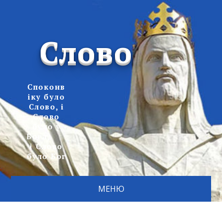
Слово
Споконв
іку було
Слово, і
Слово
було у
Бога,
і Слово
було Бог
МЕНЮ