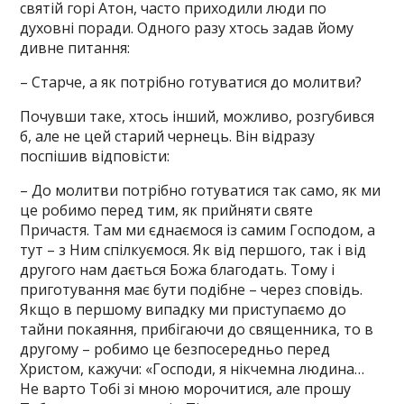
святій горі Атон, часто приходили люди по
духовні поради. Одного разу хтось задав йому
дивне питання:
– Старче, а як потрібно готуватися до молитви?
Почувши таке, хтось інший, можливо, розгубився
б, але не цей старий чернець. Він відразу
поспішив відповісти:
– До молитви потрібно готуватися так само, як ми
це робимо перед тим, як прийняти святе
Причастя. Там ми єднаємося із самим Господом, а
тут – з Ним спілкуємося. Як від першого, так і від
другого нам дається Божа благодать. Тому і
приготування має бути подібне – через сповідь.
Якщо в першому випадку ми приступаємо до
тайни покаяння, прибігаючи до священника, то в
другому – робимо це безпосередньо перед
Христом, кажучи: «Господи, я нікчемна людина…
Не варто Тобі зі мною морочитися, але прошу