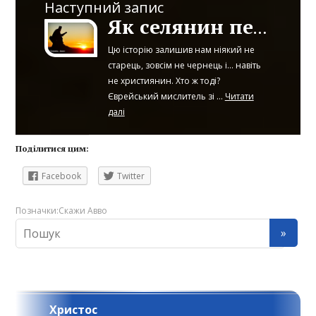
Наступний запис
Як селянин перевертав воза
Цю історію залишив нам ніякий не
старець, зовсім не чернець і... навіть
не християнин. Хто ж тоді?
Єврейський мислитель зі ...
Читати
далі
Поділитися цим:
Facebook
Twitter
Позначки:
Скажи Авво
Христос