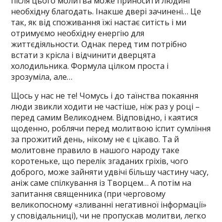
після цього молитва може приносити людині
необхідну благодать. Інакше двері зачинені… Це
так, як від споживання їжі настає ситість і ми
отримуємо необхідну енергію для
життєдіяльности. Однак перед тим потрібно
встати з крісла і відчинити дверцята
холодильника. Формула цілком проста і
зрозуміла, але…
Щось у нас не те! Чомусь і до таїнства покаяння
люди звикли ходити не частіше, ніж раз у році –
перед самим Великоднем. Відповідно, і каятися
щоденно, роблячи перед молитвою іспит сумління
за прожитий день, нікому не є цікаво. Та й
молитовне правило в нашого народу таке
коротеньке, що перелік згаданих гріхів, чого
доброго, може зайняти удвічі більшу частину часу,
аніж саме спілкування із Творцем… А потім на
запитання священника (при черговому
великопосному «зливанні негативної інформації»
у сповідальниці), чи не пропускав молитви, легко