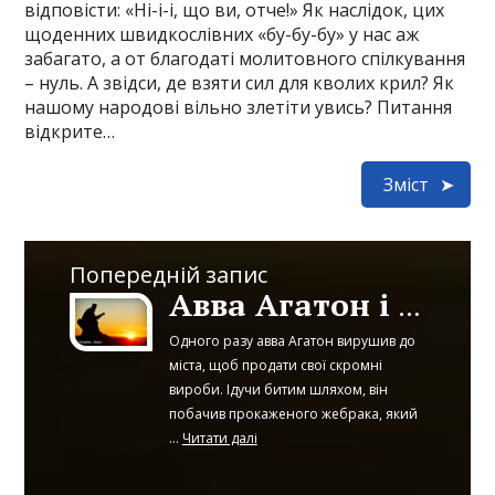
відповісти: «Ні-і-і, що ви, отче!» Як наслідок, цих
щоденних швидкослівних «бу-бу-бу» у нас аж
забагато, а от благодаті молитовного спілкування
– нуль. А звідси, де взяти сил для кволих крил? Як
нашому народові вільно злетіти увись? Питання
відкрите…
Зміст
Попередній запис
Авва Агатон і прокажений
Одного разу авва Агатон вирушив до
міста, щоб продати свої скромні
вироби. Ідучи битим шляхом, він
побачив прокаженого жебрака, який
...
Читати далі