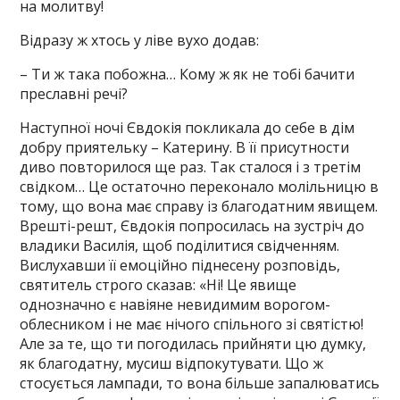
на молитву!
Відразу ж хтось у ліве вухо додав:
– Ти ж така побожна… Кому ж як не тобі бачити
преславні речі?
Наступної ночі Євдокія покликала до себе в дім
добру приятельку – Катерину. В її присутности
диво повторилося ще раз. Так сталося і з третім
свідком… Це остаточно переконало молільницю в
тому, що вона має справу із благодатним явищем.
Врешті-решт, Євдокія попросилась на зустріч до
владики Василія, щоб поділитися свідченням.
Вислухавши її емоційно піднесену розповідь,
святитель строго сказав: «Ні! Це явище
однозначно є навіяне невидимим ворогом-
облесником і не має нічого спільного зі святістю!
Але за те, що ти погодилась прийняти цю думку,
як благодатну, мусиш відпокутувати. Що ж
стосується лампади, то вона більше запалюватись