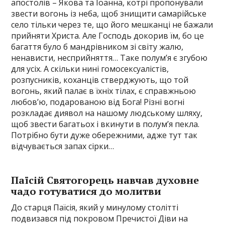
апостолів – Якова та Іоанна, котрі пропонували
звести вогонь із неба, щоб знищити самарійське
село тільки через те, що його мешканці не бажали
прийняти Христа. Але Господь докорив їм, бо це
багаття було б мандрівником зі світу жалю,
ненависти, несприйняття… Таке полум’я є згубою
для усіх. А скільки нині гомосексуалістів,
розпусників, коханців стверджують, що той
вогонь, який палає в їхніх тілах, є справжньою
любов’ю, подарованою від Бога! Різні вогні
розкладає диявол на нашому людському шляху,
щоб звести багатьох і вкинути в полум’я пекла.
Потрібно бути дуже обережними, адже тут так
відчувається запах сірки…
Паїсій Святогорець навчав духовне
чадо готуватися до молитви
До старця Паїсія, який у минулому столітті
подвизався під покровом Пречистої Діви на