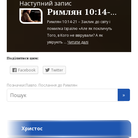
Наступний запис
Римлян 10:14-21
Римлян 10:14-21 – Заклик до світу і
помилка Ізраїлю «Але як покличуть
Того, в Кого не ввірували? А як
увірують ...
Читати далі
Поділитися цим:
Facebook
Twitter
Позначки:
Павло. Послання до Римлян
Христос