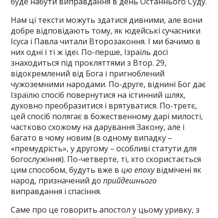
буде набути виправдання в день Останнього Суду.
Нам ці тексти можуть здатися дивними, але вони
добре відповідають тому, як юдейські сучасники
Ісуса і Павла читали Второзаконня. І ми бачимо в
них одні і ті ж ідеї. По-перше, Ізраїль досі
знаходиться під прокляттями з Втор. 29,
відокремлений від Бога і пригноблений
чужоземними народами. По-друге, віднині Бог дає
Ізраїлю спосіб повернутися на істинний шлях,
духовно преобразитися і врятуватися. По-третє,
цей спосіб полягає в божественному дарі милості,
частково схожому на дарування Закону, але і
багато в чому новим (в одному випадку –
«премудрість», у другому – особливі статути для
богослужіння). По-четверте, ті, хто скористається
цим способом, будуть вже в
цю епоху
відмічені як
народ, призначений до
прийдешнього
виправдання і спасіння.
Саме про це говорить апостол у цьому уривку, з