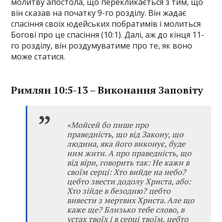
молитву апостола, що перекликається з тим, що
він сказав на початку 9-го розділу. Він жадає
спасіння своїх юдейських побратимів і молиться
Богові про це спасіння (10:1). Далі, аж до кінця 11-
го розділу, він роздумуватиме про те, як воно
може статися.
Римлян 10:5-13 – Виконання Заповіту
«Мойсей бо пише про
праведність, що від Закону, що
людина, яка його виконує, буде
ним жити. А про праведність, що
від віри, говорить так: Не кажи в
своїм серці: Хто вийде на небо?
цебто звести додолу Христа, або:
Хто зійде в безодню? цебто
вивести з мертвих Христа. Але що
каже ще? Близько тебе слово, в
устах твоїх і в серці твоїм, цебто