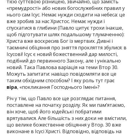
тією суттєвою різницею, звичайно, що замість
«премудрості» або нових богослужебних правил у
нього сам Ісус. Немає нужди сходити на небеса: це
вже зробив за нас Христос. Немає нужди і
спускатися в глибини (Павло цитує трохи інакше,
щоб підготувати шлях подальшому тлумаченню):
Христа вже воскресив Бог із мертвих. Дивні і
таємничі обіцяння про зняття прокляття збулися: в
Ісусові! Ісус є новий божественний дар милості,
подібний до первинного Закону, але і унікально
новий. Така Павлова варіація на теми Втор 30.
Можуть запитати: навіщо повідомляти все це
таким обхідним способом? І яку роль тут грає
віра
, «покликання Господнього Імені»?
Річ у тім, що Павло все ще розглядає питання,
поставлене на початку розділу. Як ми пам’ятаємо,
він хоче, щоб його юдейські побратими
врятувалися. Але більшість з них доки не вмістили,
що велике божественне обіцяння у Втор. 30 вже
виконане в Ісусі Христі. Відповідно, відповідь на