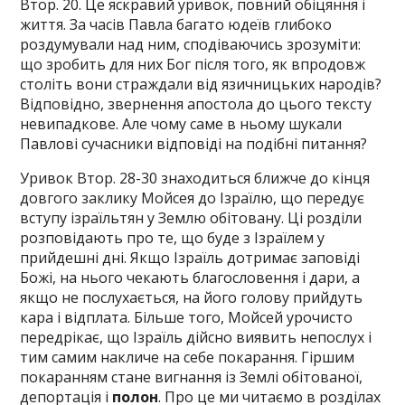
Втор. 20. Це яскравий уривок, повний обіцяння і
життя. За часів Павла багато юдеїв глибоко
роздумували над ним, сподіваючись зрозуміти:
що зробить для них Бог після того, як впродовж
століть вони страждали від язичницьких народів?
Відповідно, звернення апостола до цього тексту
невипадкове. Але чому саме в ньому шукали
Павлові сучасники відповіді на подібні питання?
Уривок Втор. 28-30 знаходиться ближче до кінця
довгого заклику Мойсея до Ізраїлю, що передує
вступу ізраїльтян у Землю обітовану. Ці розділи
розповідають про те, що буде з Ізраїлем у
прийдешні дні. Якщо Ізраїль дотримає заповіді
Божі, на нього чекають благословення і дари, а
якщо не послухається, на його голову прийдуть
кара і відплата. Більше того, Мойсей урочисто
передрікає, що Ізраїль дійсно виявить непослух і
тим самим накличе на себе покарання. Гіршим
покаранням стане вигнання із Землі обітованої,
депортація і
полон
. Про це ми читаємо в розділах