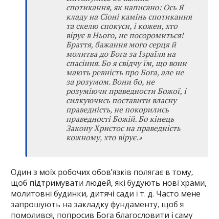
спотикання, як написано: Ось Я
кладу на Сіоні камінь спотикання
та скелю спокуси, і кожен, хто
вірує в Нього, не посоромиться!
Браття, бажання мого серця й
молитва до Бога за Ізраїля на
спасіння. Бо я свідчу їм, що вони
мають ревність про Бога, але не
за розумом. Вони бо, не
розуміючи праведности Божої, і
силкуючись поставити власну
праведність, не покорились
праведності Божій. Бо кінець
Закону Христос на праведність
кожному, хто вірує.»
Один з моїх робочих обов’язків полягає в тому,
щоб підтримувати людей, які будують нові храми,
молитовні будинки, дитячі сади і т. д. Часто мене
запрошують на закладку фундаменту, щоб я
помолився, попросив Бога благословити і саму