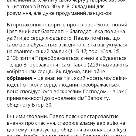
з цитатою з Втор. 30 у в. 8. Складний для
розуміння, але дуже продуманий ланцюжок.
Второзаконня говорить про «слово» Боже, новий
і рятівний акт благодаті – благодаті, яка повинна
увійти до серця людського. Павло помітив, що
саме це відбувається з людиною, яка відгукнулася
на євангельський заклик (1:15-17; пор. 1Сол. 1:5;
2:13): життя її преображається; з нею відбувається
те, що Второзаконня і сам Павло (2:29) називають
«обрізанням серця». Як відомо, звичайне
обрізання
– це знак на тілі, який носять чоловіки-
юдеї. І от, коли серце людини преображається,
вона сповідує Ісуса воскреслим Господом, – знак її
приналежності до оновленої сім’ї Заповіту,
обіцяної у Втор. 30.
Іншими словами, Павло пояснює старозавітне
вчення про спасіння, створює власну варіацію на
цю тему і показує, що обіцяння виконалося в Ісусі