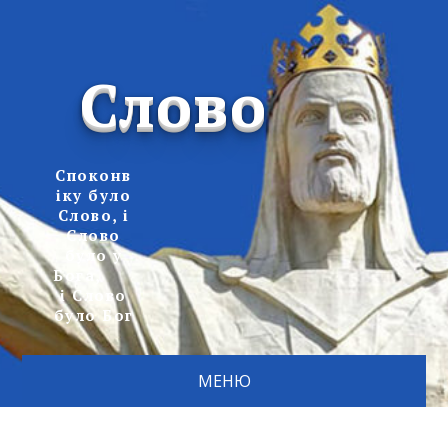
Слово
Споконв
іку було
Слово, і
Слово
було у
Бога,
і Слово
було Бог
МЕНЮ