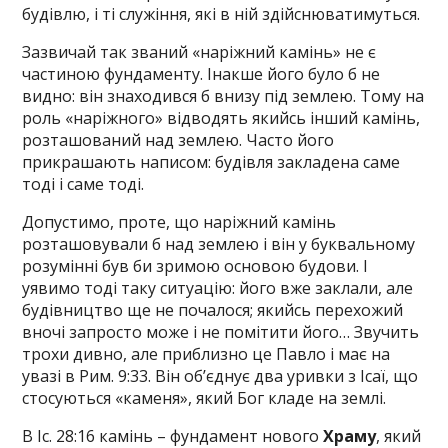
будівлю, і ті служіння, які в ній здійснюватимуться.
Зазвичай так званий «наріжний камінь» не є
частиною фундаменту. Інакше його було б не
видно: він знаходився б внизу під землею. Тому на
роль «наріжного» відводять якийсь інший камінь,
розташований над землею. Часто його
прикрашають написом: будівля закладена саме
тоді і саме тоді.
Допустимо, проте, що наріжний камінь
розташовували б над землею і він у буквальному
розумінні був би зримою основою будови. І
уявимо тоді таку ситуацію: його вже заклали, але
будівництво ще не почалося; якийсь перехожий
вночі запросто може і не помітити його… Звучить
трохи дивно, але приблизно це Павло і має на
увазі в Рим. 9:33. Він об’єднує два уривки з Ісаї, що
стосуються «каменя», який Бог кладе на землі.
В Іс. 28:16 камінь – фундамент нового
Храму
, який