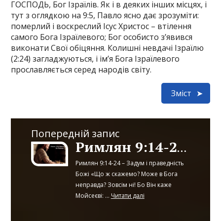
ГОСПОДЬ, Бог Ізраїлів. Як і в деяких інших місцях, і
тут з оглядкою на 9:5, Павло ясно дає зрозуміти:
померлий і воскреслий Ісус Христос – втілення
самого Бога Ізраїлевого; Бог особисто з’явився
виконати Свої обіцяння. Колишні невдачі Ізраїлю
(2:24) загладжуються, і ім’я Бога Ізраїлевого
прославляється серед народів світу.
Зміст
Попередній запис
Римлян 9:14-24 – 9:25-29
Римлян 9:14-24 – Задум і праведність
Божі «Що ж скажемо? Може в Бога
неправда? Зовсім ні! Бо Він каже
Мойсеєві: ...
Читати далі