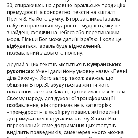
30, спираючись на древню ізраїльську традицію
премудрості, а конкретно, тексти на кшталт
Притч 8. На його думку, Втор. закликає Ізраїль
набути справжньої мудрості – мудрість, яку не
знайдеш, сходячи на небеса або перетинаючи
моря. Тільки Бог може дати її Ізраїлю. І коли це
відбудеться, Ізраїль буде відновлений,
позбавлений з довгого полону.
Другий з цих текстів міститься в
кумранських
рукописах
. Учені дали йому умовну назву «Певні
діла Закону». Його автор також вважає, що
обіцяння Втор. 30 збудуться за життя його
покоління, але сам Закон, що посилається Богом
Своєму народу для духовної трансформації і
позбавлення, він сприймає не в категоріях
«премудрості», а як збірку правил, які повинні
дотримуватися в єрусалимському
Храмі
. Він
переконаний: саме дотримання цих статутів
виділить праведників, саме через нього можна