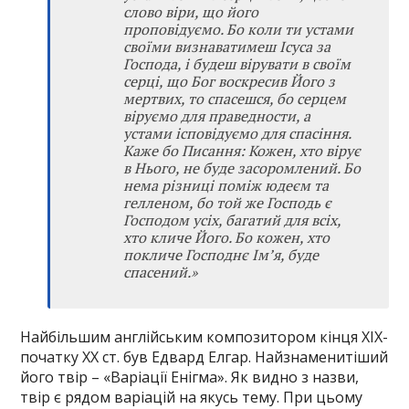
слово віри, що його
проповідуємо. Бо коли ти устами
своїми визнаватимеш Ісуса за
Господа, і будеш вірувати в своїм
серці, що Бог воскресив Його з
мертвих, то спасешся, бо серцем
віруємо для праведности, а
устами ісповідуємо для спасіння.
Каже бо Писання: Кожен, хто вірує
в Нього, не буде засоромлений. Бо
нема різниці поміж юдеєм та
гелленом, бо той же Господь є
Господом усіх, багатий для всіх,
хто кличе Його. Бо кожен, хто
покличе Господнє Ім’я, буде
спасений.»
Найбільшим англійським композитором кінця XIX-
початку XX ст. був Едвард Елгар. Найзнаменитіший
його твір – «Варіації Енігма». Як видно з назви,
твір є рядом варіацій на якусь тему. При цьому