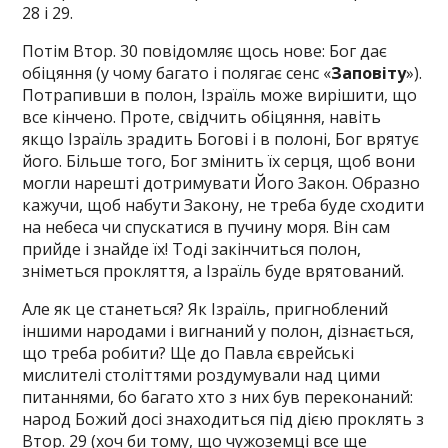
28 і 29.
Потім Втор. 30 повідомляє щось нове: Бог дає
обіцяння (у чому багато і полягає сенс «
Заповіту
»).
Потрапивши в полон, Ізраїль може вирішити, що
все кінчено. Проте, свідчить обіцяння, навіть
якщо Ізраїль зрадить Богові і в полоні, Бог врятує
його. Більше того, Бог змінить їх серця, щоб вони
могли нарешті дотримувати Його Закон. Образно
кажучи, щоб набути Закону, не треба буде сходити
на небеса чи спускатися в пучину моря. Він сам
прийде і знайде їх! Тоді закінчиться полон,
зніметься прокляття, а Ізраїль буде врятований.
Але як це станеться? Як Ізраїль, пригноблений
іншими народами і вигнаний у полон, дізнається,
що треба робити? Ще до Павла єврейські
мислителі століттями роздумували над цими
питаннями, бо багато хто з них був переконаний:
народ Божий досі знаходиться під дією проклять з
Втор. 29 (хоч би тому, що чужоземці все ще