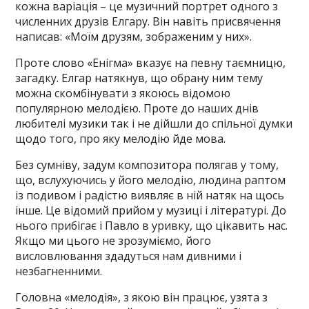
кожна варіація – це музичний портрет одного з
численних друзів Елгару. Він навіть присвячення
написав: «Моїм друзям, зображеним у них».
Проте слово «Енігма» вказує на певну таємницю,
загадку. Елгар натякнув, що обрану ним тему
можна скомбінувати з якоюсь відомою
популярною мелодією. Проте до наших днів
любителі музики так і не дійшли до спільної думки
щодо того, про яку мелодію йде мова.
Без сумніву, задум композитора полягав у тому,
що, вслухуючись у його мелодію, людина раптом
із подивом і радістю виявляє в ній натяк на щось
інше. Це відомий прийом у музиці і літературі. До
нього прибігає і Павло в уривку, що цікавить нас.
Якщо ми цього не зрозуміємо, його
висловлювання здадуться нам дивними і
незбагненними.
Головна «мелодія», з якою він працює, узята з