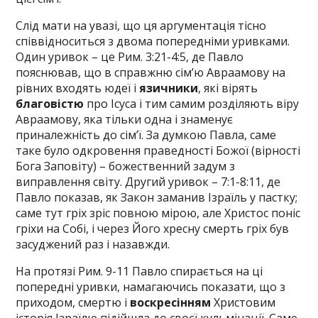
Слід мати на увазі, що ця аргументація тісно
співвідноситься з двома попередніми уривками.
Один уривок – це Рим. 3:21-4:5, де Павло
пояснював, що в справжню сім’ю Авраамову на
рівних входять юдеї і
язичники
, які вірять
благовістю
про Ісуса і тим самим розділяють віру
Авраамову, яка тільки одна і знаменує
приналежність до сім’ї. За думкою Павла, саме
таке було одкровення праведності Божої (вірності
Бога Заповіту) – божественний задум з
виправлення світу. Другий уривок – 7:1-8:11, де
Павло показав, як Закон заманив Ізраїль у пастку;
саме тут гріх зріс повною мірою, але Христос поніс
гріхи на Собі, і через Його хресну смерть гріх був
засуджений раз і назавжди.
На протязі Рим. 9-11 Павло спирається на ці
попередні уривки, намагаючись показати, що з
приходом, смертю і
воскресінням
Христовим