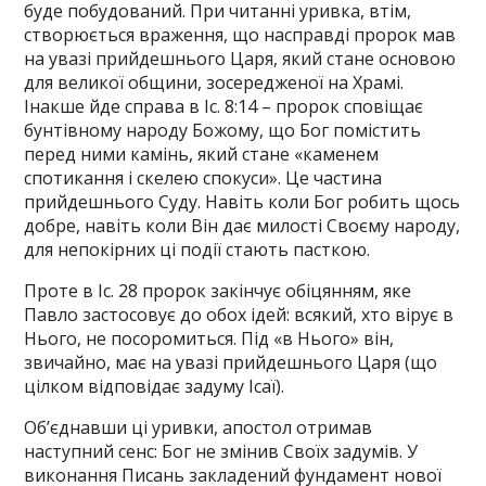
буде побудований. При читанні уривка, втім,
створюється враження, що насправді пророк мав
на увазі прийдешнього Царя, який стане основою
для великої общини, зосередженої на Храмі.
Інакше йде справа в Іс. 8:14 – пророк сповіщає
бунтівному народу Божому, що Бог помістить
перед ними камінь, який стане «каменем
спотикання і скелею спокуси». Це частина
прийдешнього Суду. Навіть коли Бог робить щось
добре, навіть коли Він дає милості Своєму народу,
для непокірних ці події стають пасткою.
Проте в Іс. 28 пророк закінчує обіцянням, яке
Павло застосовує до обох ідей: всякий, хто вірує в
Нього, не посоромиться. Під «в Нього» він,
звичайно, має на увазі прийдешнього Царя (що
цілком відповідає задуму Ісаї).
Об’єднавши ці уривки, апостол отримав
наступний сенс: Бог не змінив Своїх задумів. У
виконання Писань закладений фундамент нової