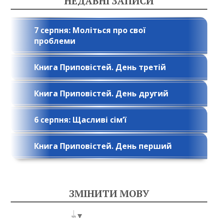
НЕДАВНІ ЗАПИСИ
7 серпня: Моліться про свої
проблеми
Книга Приповістей. День третій
Книга Приповістей. День другий
6 серпня: Щасливі сім’ї
Книга Приповістей. День перший
ЗМІНИТИ МОВУ
Select Language
▼