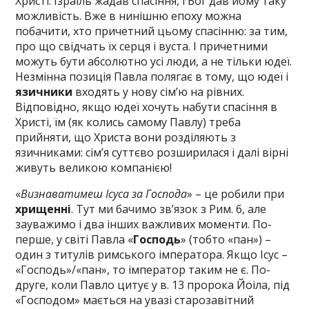
Христі. Ізраїль жадав спасіння, і Бог дав йому таку
можливість. Вже в нинішню епоху можна
побачити, хто причетний цьому спасінню: за тим,
про що свідчать їх серця і вуста. І причетними
можуть бути абсолютно усі люди, а не тільки юдеї.
Незмінна позиція Павла полягає в тому, що юдеї і
язичники
входять у нову сім’ю на рівних.
Відповідно, якщо юдеї хочуть набути спасіння в
Христі, їм (як колись самому Павлу) треба
прийняти, що Христа вони розділяють з
язичниками: сім’я суттєво розширилася і далі вірні
живуть великою компанією!
«
Визнаватимеш Ісуса за Господа
» – це робили при
хрищенні
. Тут ми бачимо зв’язок з Рим. 6, але
зауважимо і два інших важливих моменти. По-
перше, у світі Павла «
Господь
» (тобто «пан») –
один з титулів римського імператора. Якщо Ісус –
«Господь»/«пан», то імператор таким не є. По-
друге, коли Павло цитує у в. 13 пророка Йоіла, під
«Господом» мається на увазі старозавітний