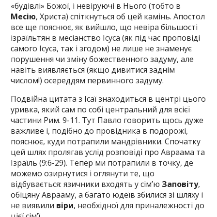
«будівлі» Божої, і невіруючі в Нього (тобто в
Месію
, Христа) спіткнуться об цей камінь. Апостол
все ще пояснює, як вийшло, що невіра більшості
ізраїльтян в месіанство Ісуса (як під час проповіді
самого Ісуса, так і згодом) не лише не знаменує
порушення чи зміну божественного задуму, але
навіть виявляється (якщо дивитися заднім
числом!) осереддям первинного задуму.
Подвійна цитата з Ісаї знаходиться в центрі цього
уривка, який сам по собі центральний для всієї
частини Рим. 9-11. Тут Павло говорить щось дуже
важливе і, подібно до провідника в подорожі,
пояснює, куди потрапили мандрівники. Спочатку
цей шлях пролягав услід розповіді про Авраама та
Ізраїль (9:6-29). Тепер ми потрапили в точку, де
можемо озирнутися і оглянути те, що
відбувається: язичники входять у сім’ю
Заповіту
,
обіцяну Аврааму, а багато юдеїв збилися зі шляху і
не виявили
віри
, необхідної для приналежності до
цієї сім’ї.