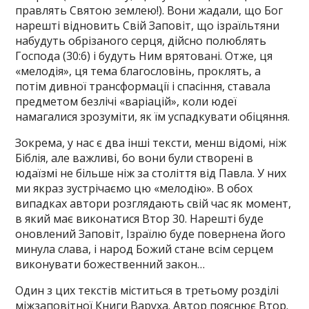
правлять Святою землею!). Вони жадали, що Бог
нарешті відновить Свій Заповіт, що ізраїльтяни
набудуть обрізаного серця, дійсно полюблять
Господа (30:6) і будуть Ним врятовані. Отже, ця
«мелодія», ця тема благословінь, проклять, а
потім дивної трансформації і спасіння, ставала
предметом безлічі «варіацій», коли юдеї
намагалися зрозуміти, як їм успадкувати обіцяння.
Зокрема, у нас є два інші тексти, менш відомі, ніж
Біблія, але важливі, бо вони були створені в
юдаїзмі не більше ніж за століття від Павла. У них
ми якраз зустрічаємо цю «мелодію». В обох
випадках автори розглядають свій час як момент,
в який має виконатися Втор 30. Нарешті буде
оновлений Заповіт, Ізраїлю буде повернена його
минула слава, і народ Божий стане всім серцем
виконувати божественний закон…
Один з цих текстів міститься в третьому розділі
міжзаповітної Книги Варуха. Автор пояснює Втор.