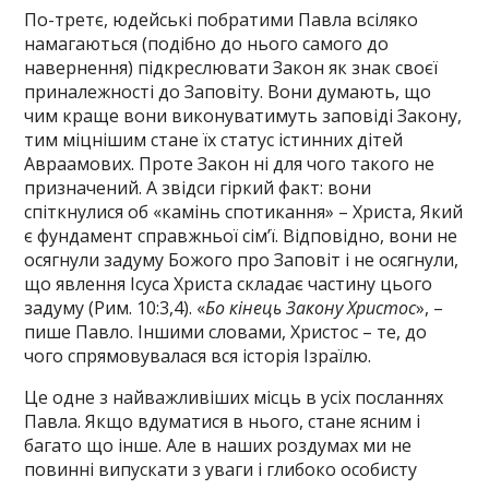
По-третє, юдейські побратими Павла всіляко
намагаються (подібно до нього самого до
навернення) підкреслювати Закон як знак своєї
приналежності до Заповіту. Вони думають, що
чим краще вони виконуватимуть заповіді Закону,
тим міцнішим стане їх статус істинних дітей
Авраамових. Проте Закон ні для чого такого не
призначений. А звідси гіркий факт: вони
спіткнулися об «камінь спотикання» – Христа, Який
є фундамент справжньої сім’ї. Відповідно, вони не
осягнули задуму Божого про Заповіт і не осягнули,
що явлення Ісуса Христа складає частину цього
задуму (Рим. 10:3,4). «
Бо кінець Закону Христос
», –
пише Павло. Іншими словами, Христос – те, до
чого спрямовувалася вся історія Ізраїлю.
Це одне з найважливіших місць в усіх посланнях
Павла. Якщо вдуматися в нього, стане ясним і
багато що інше. Але в наших роздумах ми не
повинні випускати з уваги і глибоко особисту