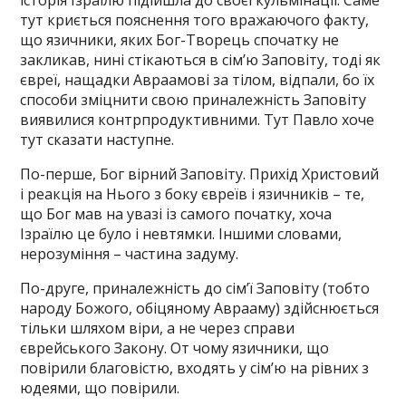
історія Ізраїлю підійшла до своєї кульмінації. Саме
тут криється пояснення того вражаючого факту,
що язичники, яких Бог-Творець спочатку не
закликав, нині стікаються в сім’ю Заповіту, тоді як
євреї, нащадки Авраамові за тілом, відпали, бо їх
способи зміцнити свою приналежність Заповіту
виявилися контрпродуктивними. Тут Павло хоче
тут сказати наступне.
По-перше, Бог вірний Заповіту. Прихід Христовий
і реакція на Нього з боку євреїв і язичників – те,
що Бог мав на увазі із самого початку, хоча
Ізраїлю це було і невтямки. Іншими словами,
нерозуміння – частина задуму.
По-друге, приналежність до сім’ї Заповіту (тобто
народу Божого, обіцяному Аврааму) здійснюється
тільки шляхом віри, а не через справи
єврейського Закону. От чому язичники, що
повірили благовістю, входять у сім’ю на рівних з
юдеями, що повірили.