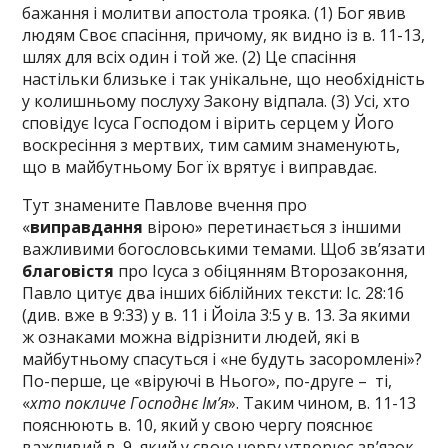
бажання і молитви апостола трояка. (1) Бог явив
людям Своє спасіння, причому, як видно із в. 11-13,
шлях для всіх один і той же. (2) Це спасіння
настільки близьке і так унікальне, що необхідність
у колишньому послуху Закону відпала. (3) Усі, хто
сповідує Ісуса Господом і вірить серцем у Його
воскресіння з мертвих, тим самим знаменують,
що в майбутньому Бог їх врятує і виправдає.
Тут знамените Павлове вчення про
«
виправдання
вірою» перетинається з іншими
важливими богословськими темами. Щоб зв’язати
благовістя
про Ісуса з обіцянням Второзаконня,
Павло цитує два інших біблійних тексти: Іс. 28:16
(див. вже в 9:33) у в. 11 і Йоіла 3:5 у в. 13. За якими
ж ознаками можна відрізнити людей, які в
майбутньому спасуться і «не будуть засоромлені»?
По-перше, це «віруючі в Нього», по-друге – ті,
«
хто покличе Господнє Ім’я
». Таким чином, в. 11-13
пояснюють в. 10, який у свою чергу пояснює
важливий в. 9, який у свою чергу утворює зв’язок