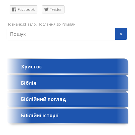
Facebook
Twitter
Позначки:
Павло. Послання до Римлян
Христос
Біблія
Біблійний погляд
Біблійні історії