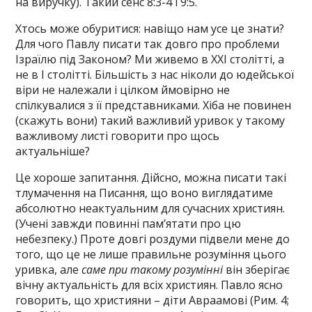
на виручку). Такий сенс 8:3-4 і 9:5.
Хтось може обуритися: навіщо нам усе це знати?
Для чого Павлу писати так довго про проблеми
Ізраїлю під Законом? Ми живемо в XXI столітті, а
не в I столітті. Більшість з нас ніколи до юдейської
віри не належали і цілком ймовірно не
спілкувалися з її представниками. Хіба не повинен
(скажуть вони) такий важливий уривок у такому
важливому листі говорити про щось
актуальніше?
Це хороше запитання. Дійсно, можна писати такі
тлумачення на Писання, що воно виглядатиме
абсолютно неактуальним для сучасних християн.
(Учені завжди повинні пам’ятати про цю
небезпеку.) Проте довгі роздуми підвели мене до
того, що це не лише правильне розуміння цього
уривка, але
саме при такому розумінні
він зберігає
вічну актуальність для всіх християн. Павло ясно
говорить, що християни – діти Авраамові (Рим. 4;