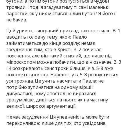
бутони, а потім бутони розпустяться в чудові
троянди. І тоді я згадуватиму ті самі маленькі
паростки: як у них містився цілий бутон? Я його і
не бачив.
Цей уривок – яскравий приклад такого стилю. В. 1
вводить головну тему, якою Павло
займатиметься до кінця розділу: немає
засудження тим, хто в Христі. В. 2 починає
пояснення, але він такий стислий, що лише під
мікроскопом можна побачити, що він означає. В. 3
і 4 розкривають сенс трохи більше. У в. 5-8 вже
покажеться квітка. Нарешті, у в. 5-8 розпуститься
уся троянда. Це учить нас читати Павла: не
потрібно зупинятися на одному вірші і
дивуватися, чому апостол не виразився
зрозуміліше, дивіться на нього як на частину
великої, широкої аргументації.
Немає засудження! Ця упевненість може бути
переконливою лише для тих, хто усвідомив