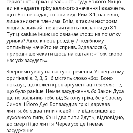
серйозність гріха і реальність суду Божого. Якщо
ви не надаєте гріху великого значення і вважаєте,
що і Бог не надає, то при виді Рим. 8:1, напевно,
лише знизите плечима. Втім, з таким настроєм
люди зазвичай і не дочитують послання до 8:1.
Тут цікавіше інше: що означає «тож» на початку
уривка? Адже кінець розділу 7 подібному
оптимізму начебто не сприяв. Здавалося б,
природніше чекати щось на кшталт: «Тож, скоро
нас усіх засудять».
Звернемо увагу на наступні речення. У грецькому
оригіналі в. 2, 3, 5 і 6 містять слово «бо». Воно
показує, що кожен крок аргументації
пояснює
те,
що було раніше. Немає засудження,
бо
Закон Духа
ще не звільнив тебе від Закону гріха,
бо
у Своєму
Синові і Його Дусі Бог засудив гріх і дарував
життя,
бо
є два типи людей і ти відносишся до
духовного типу,
бо
ці два типи йдуть, відповідно,
до смерті і до життя. Через усе це і немає
засудження.