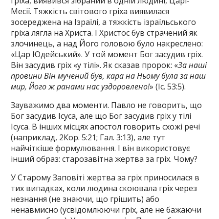
гріха, виявився зібраний в одній людині, Царі-
Месії. Тяжкість світового гріха виявилася
зосереджена на Ізраїлі, а тяжкість ізраїльського
гріха лягла на Христа. І Христос був страчений як
злочинець, а над Його головою було накреслено:
«Цар Юдейський». У той момент Бог засудив гріх.
Він засудив гріх «у тілі». Як сказав пророк: «
За наші
провини Він мучений був, кара на Ньому була за наш
мир, Його ж ранами нас уздоровлено!
» (Іс. 53:5).
Зауважимо два моменти. Павло не говорить, що
Бог засудив Ісуса, але що Бог засудив гріх у тілі
Ісуса. В інших місцях апостол говорить схожі речі
(наприклад, 2Кор. 5:21; Гал. 3:13), але тут
найчіткіше формулювання. І він використовує
інший образ: старозавітна жертва за гріх. Чому?
У Старому Заповіті жертва за гріх приносилася в
тих випадках, коли людина скоювала гріх через
незнання (не знаючи, що грішить) або
ненавмисно (усвідомлюючи гріх, але не бажаючи