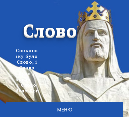
Слово
Споконв
іку було
Слово, і
Слово
було у
Бога,
і Слово
було Бог
МЕНЮ