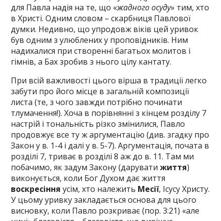
для Павла надія на те, що «
жадного осуду
» тим, хто
в Христі. Одним словом – скарбниця Павлової
думки. Недивно, що упродовж віків цей уривок
був одним з улюблених у проповідників. Ним
надихалися при створенні багатьох молитов і
гімнів, а Бах зробив з нього цілу кантату.
При всій важливості цього вірша в традиції легко
забути про його місце в загальній композиції
листа (те, з чого завжди потрібно починати
тлумачення!). Хоча в порівнянні з кінцем розділу 7
настрій і тональність різко змінилися, Павло
продовжує все ту ж аргументацію (див. згадку про
Закон у в. 1-4 і далі у в. 5-7). Аргументація, почата в
розділі 7, триває в розділі 8 аж до в. 11. Там ми
побачимо, як задум Закону (дарувати
життя
)
виконується, коли Бог Духом дає життя
воскресіння
усім, хто належить
Месії
, Ісусу Христу.
У цьому уривку закладається основа для цього
висновку, коли Павло розкриває (пор. 3:21) «але