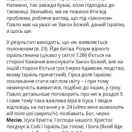
Напевно, так завжди буває, коли підходиш до
таємниці. Звичайно, ми не повинні йти від
проблеми, роблячи вигляд, що під «законом»
Павло має на увазі не Закон Божий, даний Ізраїлю,
а щось ще.
У результаті виходить, що «я» виявляється
полоненим (в. 23). Йде битва. Розум вірного
ізраїльтянина (цікаво у світлі 1:28!) б’ється на
стороні бажання виконувати Закон Божий, але на
іншій стороні б’ється гріх (через Адамове людство,
якому Ізраїль причетний). Гірка доля Ізраїлю:
покликання стати світлом світу – і при тому
неминучість виявитися, подібно до інших, у гріху.
Павло детальніше поговорить про неї в розділі 9.
І саме тому така важлива віра в Ісуса. І звідси
відповідь на питання у в. 24 («
Хто мене визволить
від тіла цієї смерти?
»): позбавить Бог, через
Месію
, Ісуса Христа, Господа нашого. Христос
поєднує в Собі і Ізраїль (за тілом), і Бога (Який йде