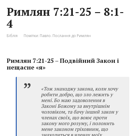
Римлян 7:21-25 – 8:1-
4
Біблія
Помітки:
Павло. Послання до Римлян
Римлян 7:21-25 – Подвійний Закон і
нещасне «я»
«Тож знаходжу закона, коли хочу
робити добро, що зло лежить у
мені. Бо маю задоволення в
Законі Божому за внутрішнім
чоловіком, та бачу інший закон у
членах своїх, що воює проти
закону мого розуму, і полонить
мене законом гріховним, що
знаходиться в членах моїх.