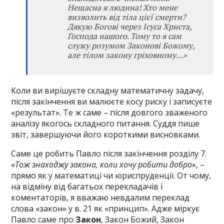
Нещасна я людина! Хто мене
визволить від тіла цієї смерти?
Дякую Богові через Ісуса Христа,
Господа нашого. Тому то я сам
служу розумом Законові Божому,
але тілом закону гріховному…»
Коли ви вирішуєте складну математичну задачу,
після закінчення ви малюєте косу риску і записуєте
«результат». Те ж саме – після довгого зваженого
аналізу якогось складного питання. Суддя пише
звіт, завершуючи його короткими висновками.
Саме це робить Павло після закінчення розділу 7.
«
Тож знаходжу закона, коли хочу робити добро
», –
прямо як у математиці чи юриспруденції. От чому,
на відміну від багатьох перекладачів і
коментаторів, я вважаю невдалим переклад
слова «закон» у в. 21 як «принцип». Адже міркує
Павло саме про
Закон
, Закон Божий, Закон