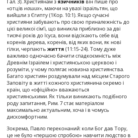
Гал. 3). Християнам з
язичників
він пише про
«отців
наших
», маючи на увазі ізраїльтян, що
вийшли з Єгипту (1Кор. 10:1). Якщо сучасні
християни забувають про свою приналежність до
цієї великої сім’ї, що виникла приблизно за дві
тисячі років до Ісуса, вони відсікають себе від
коренів дерева, коренів, від яких вони, як нові
гілки, черпають
життя
(11:15-24). Тому дуже
важливо одночасно бачити спадкоємність між
Древнім Ізраїлем і християнською церквою і
розуміти, у чому полягає новизна християнства.
Багато християн роздумували над місцем Старого
Заповіту в житті кожного християнина окремо і
країн, що «офіційно» вважаються
християнськими. Як тільки виникають подібного
роду запитання, Рим. 7 стає матеріалом
максимально актуальним, хоча і в чомусь
дискомфортним.
Зокрема, Павло переконаний: коли Бог дав Тору,
це не було «першою спробою» навчити людство в