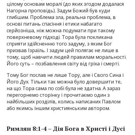
цілому основам моралі (до яких згодом додалася
Нагорна проповідь). Задум Божий був куди
глибшим. Проблема зла, реальна проблема, в
основі питань спасіння і етики набагато
серйозніша, ніж можна подумати при такому
поверхневому підході. Тора була покликана
сприяти здійсненню того задуму, з яким Бог
призвав Ізраїль. І задум цей полягає не лише в
тому, щоб навчити людей правилам моральності.
Його суть – позбавлення світу від гріха і смерті.
Тому Бог послав не лише Тору, але і Свого Сина і
Його Дух. Тільки так можна було довершити те,
на що Тора сама по собі була не здатна. А зараз
перегорнемо сторінку і прочитаємо один з
найбільших розділів, колись написаних Павлом
або якимсь іншим християнським автором.
Римлян 8:1-4 – Дія Бога в Христі і Дусі