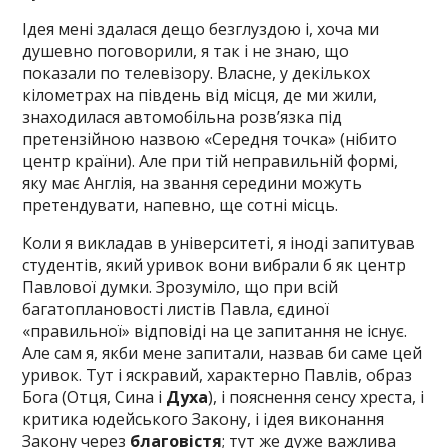
Ідея мені здалася дещо безглуздою і, хоча ми
душевно поговорили, я так і не знаю, що
показали по телевізору. Власне, у декількох
кілометрах на південь від місця, де ми жили,
знаходилася автомобільна розв’язка під
претензійною назвою «Середня точка» (нібито
центр країни). Але при тій неправильній формі,
яку має Англія, на звання середини можуть
претендувати, напевно, ще сотні місць.
Коли я викладав в університеті, я іноді запитував
студентів, який уривок вони вибрали б як центр
Павлової думки. Зрозуміло, що при всій
багатоплановості листів Павла, єдиної
«правильної» відповіді на це запитання не існує.
Але сам я, якби мене запитали, назвав би саме цей
уривок. Тут і яскравий, характерно Павлів, образ
Бога (Отця, Сина і
Духа
), і пояснення сенсу хреста, і
критика юдейського Закону, і ідея виконання
Закону через
благовістя
; тут же дуже важлива