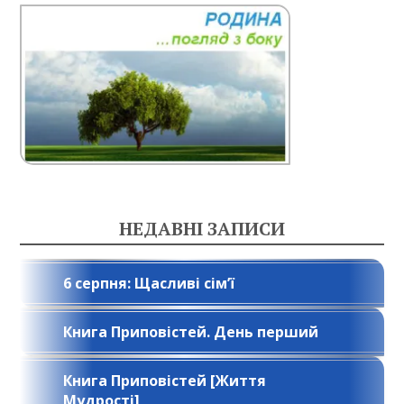
НЕДАВНІ ЗАПИСИ
6 серпня: Щасливі сім’ї
Книга Приповістей. День перший
Книга Приповістей [Життя
Мудрості]