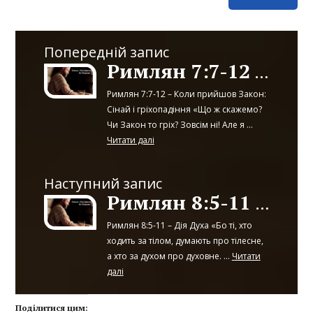
Попередній запис
Римлян 7:7-12 – 7:13-20
Римлян 7:7-12 – Коли прийшов Закон:
Сінай і гріхопадіння «Що ж скажемо?
Чи Закон то гріх? Зовсім ні! Але я ...
Читати далі
Наступний запис
Римлян 8:5-11 – 8:12-17
Римлян 8:5-11 – Дія Духа «Бо ті, хто
ходить за тілом, думають про тілесне,
а хто за духом про духовне. ...
Читати
далі
Поділитися цим: