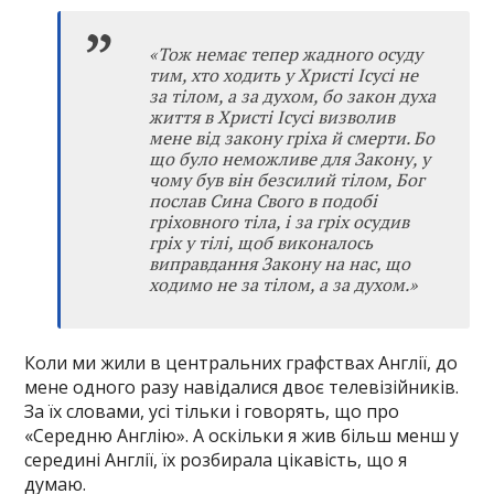
«Тож немає тепер жадного осуду
тим, хто ходить у Христі Ісусі не
за тілом, а за духом, бо закон духа
життя в Христі Ісусі визволив
мене від закону гріха й смерти. Бо
що було неможливе для Закону, у
чому був він безсилий тілом, Бог
послав Сина Свого в подобі
гріховного тіла, і за гріх осудив
гріх у тілі, щоб виконалось
виправдання Закону на нас, що
ходимо не за тілом, а за духом.»
Коли ми жили в центральних графствах Англії, до
мене одного разу навідалися двоє телевізійників.
За їх словами, усі тільки і говорять, що про
«Середню Англію». А оскільки я жив більш менш у
середині Англії, їх розбирала цікавість, що я
думаю.