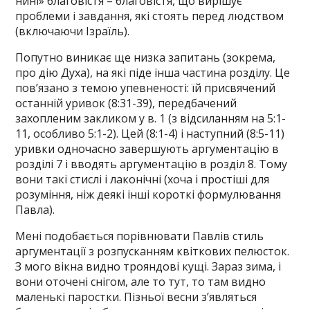
нині» благовістя – благовістя, що вирішує
проблеми і завдання, які стоять перед людством
(включаючи Ізраїль).
Попутно виникає ще низка запитань (зокрема,
про дію Духа), на які піде інша частина розділу. Це
пов’язано з темою упевненості: їй присвячений
останній уривок (8:31-39), передбачений
захопленим закликом у в. 1 (з відсиланням на 5:1-
11, особливо 5:1-2). Цей (8:1-4) і наступний (8:5-11)
уривки одночасно завершують аргументацію в
розділі 7 і вводять аргументацію в розділ 8. Тому
вони такі стислі і лаконічні (хоча і простіші для
розуміння, ніж деякі інші короткі формулювання
Павла).
Мені подобається порівнювати Павлів стиль
аргументації з розпусканням квіткових пелюсток.
З мого вікна видно трояндові кущі. Зараз зима, і
вони оточені снігом, але то тут, то там видно
маленькі паростки. Пізньої весни з’являться