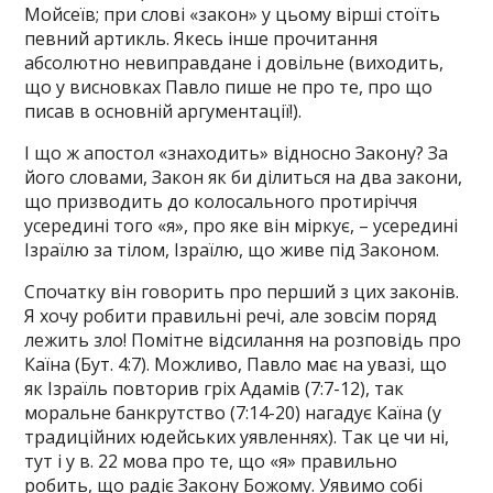
Мойсеїв; при слові «закон» у цьому вірші стоїть
певний артикль. Якесь інше прочитання
абсолютно невиправдане і довільне (виходить,
що у висновках Павло пише не про те, про що
писав в основній аргументації!).
І що ж апостол «знаходить» відносно Закону? За
його словами, Закон як би ділиться на два закони,
що призводить до колосального протиріччя
усередині того «я», про яке він міркує, – усередині
Ізраїлю за тілом, Ізраїлю, що живе під Законом.
Спочатку він говорить про перший з цих законів.
Я хочу робити правильні речі, але зовсім поряд
лежить зло! Помітне відсилання на розповідь про
Каїна (Бут. 4:7). Можливо, Павло має на увазі, що
як Ізраїль повторив гріх Адамів (7:7-12), так
моральне банкрутство (7:14-20) нагадує Каїна (у
традиційних юдейських уявленнях). Так це чи ні,
тут і у в. 22 мова про те, що «я» правильно
робить, що радіє Закону Божому. Уявимо собі