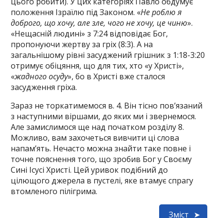
цього робити). У цих категоріях Павло обдумує
положення Ізраїлю під Законом. «
Не роблю я
доброго, що хочу, але зле, чого не хочу, це чиню
».
«Нещасній людині» з 7:24 відповідає Бог,
пропонуючи жертву за гріх (8:3). А на
загальнішому рівні засуджений грішник з 1:18-3:20
отримує обіцяння, що для тих, хто «у Христі»,
«
жадного осуду
», бо в Христі вже сталося
засудження гріха.
Зараз не торкатимемося в. 4. Він тісно пов’язаний
з наступними віршами, до яких ми і звернемося.
Але замислимося ще над початком розділу 8.
Можливо, вам захочеться вивчити ці слова
напам’ять. Нечасто можна знайти таке повне і
точне пояснення того, що зробив Бог у Своєму
Сині Ісусі Христі. Цей уривок подібний до
цілющого джерела в пустелі, яке втамує спрагу
втомленого пілігрима.
Зміст