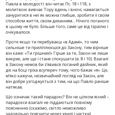
Павла в молодості: він читає Пс. 18 і 118, з
молитвою вивчає Тору вдень і вночі, намагається
зануритися в неї як можна глибше, зробити її своїм
способом життя, своїм диханням… Нічого поганого
в цьому не було. Більше того, саме це від Ізраїлю і
очікувалося.
Проте якщо ти перебуваєш «в Адамі», то чим
сильніше ти приліплюєшся до Закону, тим вірніше
він каже: «Ти грішник!» Гірше за те, Закон не лише
викриє, але ще і стане спокушати (в. 8 і 10). Взагалі
в Закону немов би з’явився поганий двійник, який
діє на боці гріха всупереч тому, чого бажає «я». Це,
м’яко кажучи, незвичайний погляд на Закон, але
він добре узгоджується з тим, на що Павло раніше
натякав.
Що означає такий парадокс? Він не цілком ясний –
парадокси взагалі не піддаються повному
поясненню (скажімо, світло неможливо
задовільно пояснити через хвилі і частки).