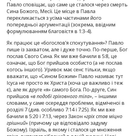
Павло сповіщає, що саме це сталося через смерть
Сина Божого, Месії. Це місце в Павла
перекликається з усіма частинами його
попередньої аргументації (зокрема, ввідним
формулюванням благовістя в 1:3-4).
Як працює це «богослов’я спокутування»? Павло
пише із захватом, але і дуже точно. По-перше, Бог
послав Свого Сина. Як ми вже бачили в 5:8, це
означає, що Бог прийшов особисто (а не послав
когось іншого). Уривок має сенс тільки, якщо
вважати, що «Сином Божим» Павло називає тут
Ісуса не просто як Христа (хоча це важливо і теж
є), але як друге «я» самого Бога. По-друге, Син
прийшов «
в подобі гріховного тіла
», – іншими
словами, у саме осереддя проблеми, відміченої в
розділі 7 (див. особливо 7:14 і 7:25). Як ми вже
бачили в 5:20 і 7:13, через Закон «
гріх став міцно
грішний
» (причому це відповідало задуму
Божому). Ізраїль, в якому і сталося це множення