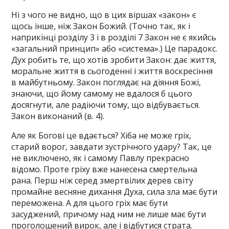
Ні з чого не видно, що в цих віршах «закон» є
щось інше, ніж Закон Божий. (Точно так, як і
наприкінці розділу 3 і в розділі 7 Закон не є якийсь
«загальний принцип» або «система».) Це парадокс.
Дух робить те, що хотів зробити Закон: дає життя,
моральне життя в сьогоденні і життя воскресіння
в майбутньому. Закон поглядає на діяння Божі,
знаючи, що йому самому не вдалося б цього
досягнути, але радіючи тому, що відбувається.
Закон виконаний (в. 4).
Але як Богові це вдається? Хіба не може гріх,
старий ворог, завдати зустрічного удару? Так, це
не виключено, як і самому Павлу прекрасно
відомо. Проте гріху вже нанесена смертельна
рана. Перш ніж серед змертвілих дерев світу
промайне весняне дихання Духа, сила зла має бути
переможена. А для цього гріх має бути
засуджений, причому над ним не лише має бути
проголошений вирок, але і відбутися страта.