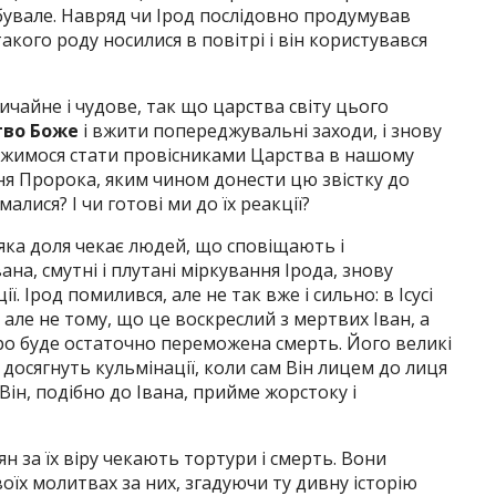
ебувале. Навряд чи Ірод послідовно продумував
такого роду носилися в повітрі і він користувався
ичайне і чудове, так що царства світу цього
тво Боже
і вжити попереджувальні заходи, і знову
ажимося стати провісниками Царства в нашому
іння Пророка, яким чином донести цю звістку до
алися? І чи готові ми до їх реакції?
яка доля чекає людей, що сповіщають і
а, смутні і плутані міркування Ірода, знову
. Ірод помилився, але не так вже і сильно: в Ісусі
 але не тому, що це воскреслий з мертвих Іван, а
оро буде остаточно переможена смерть. Його великі
досягнуть кульмінації, коли сам Він лицем до лиця
Він, подібно до Івана, прийме жорстоку і
иян за їх віру чекають тортури і смерть. Вони
оїх молитвах за них, згадуючи ту дивну історію