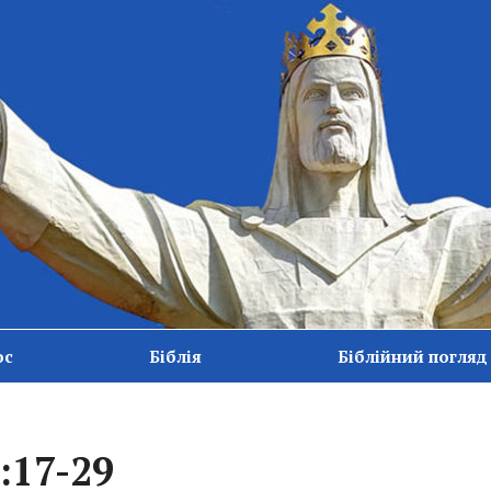
ос
Біблія
Біблійний погляд
:17-29