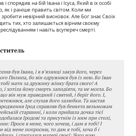
в і спорядив на бій Івана і Ісуса, Який в їх особі
, як і раніше править світом. Коли ми
 зробити невірний висновок. Але Бог знає Своїх
дить тих, хто залишається вірним своєму
еслідуванням і навіть всупереч смерті.
иститель
пив був Івана, і в в’язниці закув його, через
ого Пилипа, бо він одружився був із нею. Бо Іван
 тобі мати за дружину жінку брата свого! А
, і хотіла йому смерть заподіяти, та не могла. Бо
що він муж праведний і святий, і беріг його. І,
ентежився, але слухав його залюбки. Та настав
народження Ірод справляв був бенкета вельможам
ілейській старшині, і коли прийшла дочка тієї
подобалася Іродові та присутнім із ним при столі,
ни: Проси в мене, чого хочеш, і дам я тобі! І
и від мене попросиш, то дам я тобі, хоча б і
йшла, і спиталася матері своєї: Чого маю