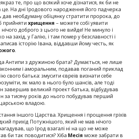
якраз те, про що всякий хоче дізнатися, як би не
а це. На дні Іродового народження його падчерка
ь дав необдуману обіцянку стратити пророка, до
об прийняти
хрищення
– можете собі уявити
нічого доброго з цього не вийде! Не минуло і
о на захід, у Галію, і там помер у безславності і
аписав історію Івана, віддавши йому честь, як
ожого
.
а Антипи з дружиною брата? Думається, не лише
аконним і аморальним, подавав поганий приклад
ію свого батька: змусити євреїв визнати себе
озуміти, як мало в нього було шансів, але тоді
ін завершив великий проект батька, відбудував
он за тисячу років до нього побудував перший
з царською владою.
стання іншого Царства. Хрищення і прощення гріхів
дкий прихід Потужнішого, який не мав нічого
нагадував, що Ірод взагалі ні на що не може
ав би так поводитися? Хіба
Месія
може забрати в