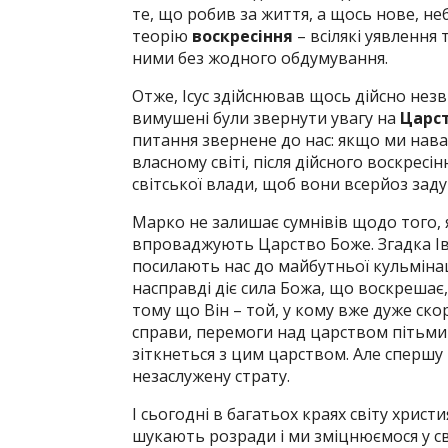
те, що робив за життя, а щось нове, н
теорію
воскресіння
– всілякі уявлення 
ними без жодного обдумування.
Отже, Ісус здійснював щось дійсно незв
вимушені були звернути увагу на
Царс
питання звернене до нас: якщо ми нав
власному світі, після дійсного воскрес
світської влади, щоб вони всерйоз задум
Марко не залишає сумнівів щодо того, 
впроваджують Царство Боже. Згадка Іван
посилають нас до майбутньої кульмінації
насправді діє сила Божа, що воскрешає,
тому що Він – той, у кому вже дуже ск
справи, перемоги над царством пітьми 
зіткнеться з цим царством. Але спершу 
незаслужену страту.
І сьогодні в багатьох краях світу христ
шукають розради і ми зміцнюємося у св