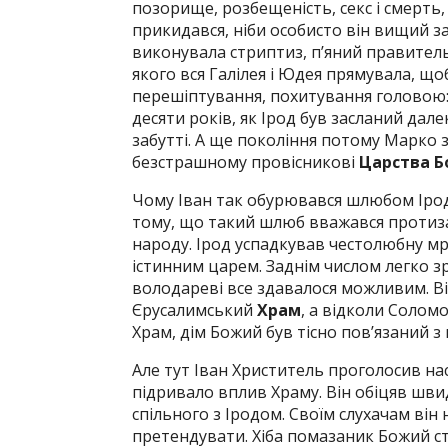
позорище, розбещеність, секс і смерть, 
прикидався, ніби особисто він вищий з
виконувала стриптиз, п’яний правител
якого вся Галілея і Юдея прямувала, щ
перешіптування, похитування головою: 
десяти років, як Ірод був засланий далек
забутті. А ще покоління потому Марко з
безстрашному провісникові
Царства Б
Чому Іван так обурювався шлюбом Ірод
тому, що такий шлюб вважався протиз
народу. Ірод успадкував честолюбну мр
істинним царем. Заднім числом легко зр
володареві все здавалося можливим. В
Єрусалимський
Храм
, а відколи Солом
Храм, дім Божий був тісно пов’язаний 
Але тут Іван Христитель проголосив на
підривало вплив Храму. Він обіцяв шви
спільного з Іродом. Своїм слухачам він 
претендувати. Хіба помазаник Божий ст