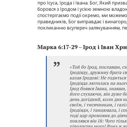
про Ісуса, Ірода і Івана. Бог, Який призва
боровся з Іродом і усією земною владою
спостерігаємо події окремо, ми можемо
праведників, Бог виправдає і винагоро
покликанню всупереч залякуванням, пер
Марка 6:17-29 – Ірод і Іван Хр
«Той бо Ірод, пославши, схо
Іродіяду, дружину брата св
казав Іродові: Не годиться
Іродіяда лютилась на нього
Ірод боявся Івана, знавши, 
його слухаючи, він дуже б
день догідний, коли дня 
своїм, і тисячникам, і гал
Іродіяди, і танцювала, і с
тоді цар промовив до дівчи
поклявся він їй: Чого тільк
півцарства мого! Вона ж ви