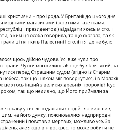
рші християни – про Ірода. У Британії до цього дня
ся модними магазинами і жовтими газетками.
республіці, президентові) відвідати якесь місто, і
и, з ким ця особа говорила, та що сказала, та як
грали ці плітки в Палестині I століття, де не було
алося щось дійсно чудове. Усі вже чули про
прави. Чутки множилися: або це був Ілля, який, за
утися перед Страшним судом (згідно із Старим
а небеса, так що цілком міг повернутися, і в Малахії
 ж це хтось інший з великих древніх пророків? Ісус
ороком, так що недивно, що Його приймали за
же цікаву у світлі подальших подій: він вирішив,
і цим, на його думку, пояснювалися надприродні
 страчений і повстав з мертвих, можливо усе. За
цілень, але якщо він воскрес, то може робити не