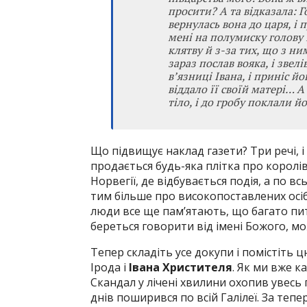
просити? А та відказала: 
вернулась вона до царя, і 
мені на полумиску голову І
клятву й з-за тих, що з ним
зараз послав вояка, і звелі
в’язниці Івана, і приніс йо
віддало її своїй матері… А
тіло, і до гробу поклали йо
Що підвищує наклад газети? Три речі, і
продається будь-яка плітка про королі
Норвегії, де відбувається подія, а по вс
тим більше про високопоставлених осіб. 
люди все ще пам’ятають, що багато пита
береться говорити від імені Божого, м
Тепер складіть усе докупи і помістіть цю
Ірода і
Івана Христителя
. Як ми вже к
Скандал у лічені хвилини охопив увесь 
днів поширився по всій Галілеї. За тепе