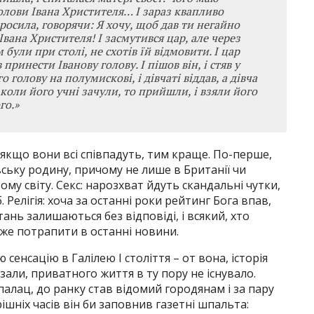
Голови Івана Христителя… І зараз квапливо
просила, говорячи: Я хочу, щоб дав ти негайно
вана Христителя! І засмутився цар, але через
 були при столі, не схотів їй відмовити. І цар
в принести Іванову голову. І пішов він, і стяв у
го голову на полумискові, і дівчаті віддав, а дівча
 коли його учні зачули, то прийшли, і взяли його
го.»
 якщо вони всі співпадуть, тим краще. По-перше,
вську родину, причому не лише в Британії чи
ьому світу. Секс: нарозхват йдуть скандальні чутки,
Релігія: хоча за останні роки рейтинг Бога впав,
нь залишаються без відповіді, і всякий, хто
оже потрапити в останні новини.
 сенсацію в Галілею I століття – от вона, історія
азали, приватного життя в ту пору не існувало.
палац, до ранку став відомий городянам і за пару
рішніх часів він би заповнив газетні шпальта: