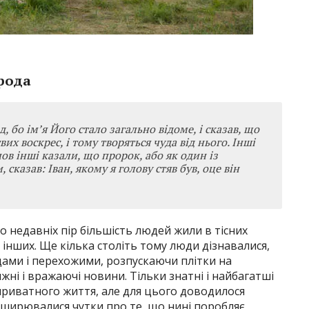
Ірода
д, бо ім’я Його стало загально відоме, і сказав, що
вих воскрес, і тому творяться чуда від нього. Інші
нов інші казали, що пророк, або як один із
 сказав: Іван, якому я голову стяв був, оце він
 недавніх пір більшість людей жили в тісних
 інших. Ще кілька століть тому люди дізнавалися,
сідами і перехожими, розпускаючи плітки на
ні і вражаючі новини. Тільки знатні і найбагатші
приватного життя, але для цього доводилося
поширювалися чутки про те, що нині поробляє