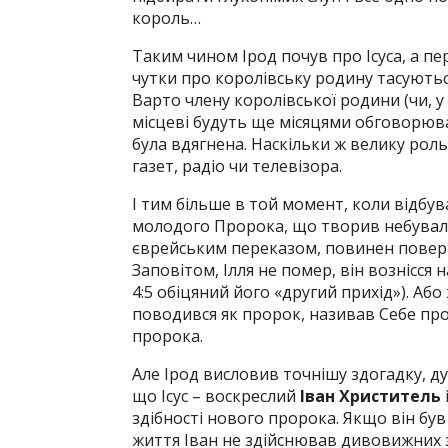
король…
Таким чином Ірод почув про Ісуса, а пе
чутки про королівську родину тасують
Варто члену королівської родини (чи, у 
місцеві будуть ще місяцями обговорюват
була вдягнена. Наскільки ж велику роль 
газет, радіо чи телевізора.
І тим більше в той момент, коли відбув
молодого Пророка, що творив небувалі с
єврейським переказом, повинен поверн
Заповітом, Ілля не помер, він вознісся н
4:5 обіцяний його «другий прихід»). Або
поводився як пророк, називав Себе пр
пророка.
Але Ірод висловив точнішу здогадку, ду
що Ісус – воскреслий
Іван Христитель
здібності нового пророка. Якщо він був
життя Іван не здійснював дивовижних з